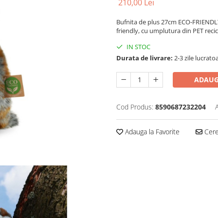
210,00 Lei
Bufnita de plus 27cm ECO-FRIENDLY 
friendly, cu umplutura din PET recic
IN STOC
Durata de livrare:
2-3 zile lucrato
ADAUG
Cod Produs:
8590687232204
Adauga la Favorite
Cere 