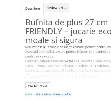
Review-uri
(0)
Descriere
Bufnita de plus 27 cm
FRIENDLY – jucarie eco
moale si sigura
Realizat din plus moale de inalta calitate, perfect pentru cop
Aspectul adorabil si textura pufosa il fac un companion de
pentru orice ocazie.
Parte din
colectia exclusiva RAPPA
, aceasta jucarie est
natura. Umplutura este realizata din
sticle PET reciclate
,
sigur si certificat, imposibil de diferentiat la atingere de um
Caracteristici principale:
Realizat din plus moale premium
VEZI MAI MULT
Design realist si dragalas
Umplutura eco friendly din PET reciclat
Informatii conformitate produs
Sigur si certificat pentru copii