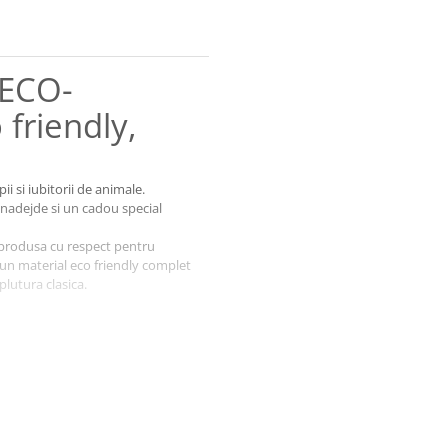
 ECO-
 friendly,
ii si iubitorii de animale.
 nadejde si un cadou special
e produsa cu respect pentru
 un material eco friendly complet
plutura clasica.