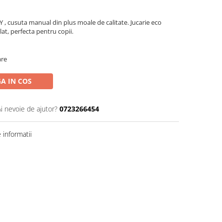
, cusuta manual din plus moale de calitate. Jucarie eco
lat, perfecta pentru copii.
are
A IN COS
Ai nevoie de ajutor?
0723266454
informatii