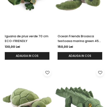
Iguana de plus verde 70 cm
Ocean Friends Broasca
ECO-FRIENDLY
testoasa marina green 45
cm
130,00 Lei
150,00 Lei
ADAUGA IN COS
ADAUGA IN COS