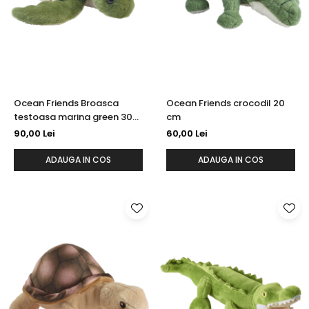
Ocean Friends Broasca
Ocean Friends crocodil 20
testoasa marina green 30
cm
cm
90,00 Lei
60,00 Lei
ADAUGA IN COS
ADAUGA IN COS