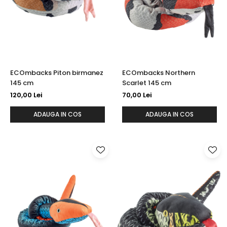
ECOmbacks Piton birmanez
ECOmbacks Northern
145 cm
Scarlet 145 cm
120,00 Lei
70,00 Lei
ADAUGA IN COS
ADAUGA IN COS