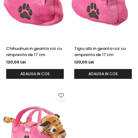
Fotografii alb negru
Glitter Eyes
Creioane
Fairytales
Wild Hangers
Caiete 3D
Cute Hangers
Magneti 3D
Teasing Monkey
Brelocuri 3D
ColourZoo
Chihuahua in geanta roz cu
Tigru alb in geanta roz cu
Baby Products
amprenta de 17 cm
amprenta de 17 cm
PocketPals
120,00 Lei
120,00 Lei
Slapbracelet
ADAUGA IN COS
ADAUGA IN COS
Girly
Lovely Hearts
Keychains
Glitter Keychains
3d Puzzles
Glow Puzzles
Action Cars
Animals in Tubes