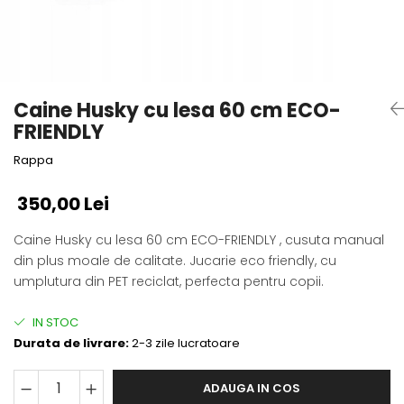
Fotografii alb negru
Glitter Eyes
Creioane
Fairytales
Wild Hangers
Caiete 3D
Cute Hangers
Magneti 3D
Teasing Monkey
Caine Husky cu lesa 60 cm ECO-
Brelocuri 3D
ColourZoo
FRIENDLY
Baby Products
Rappa
PocketPals
Slapbracelet
350,00 Lei
Girly
Caine Husky cu lesa 60 cm ECO-FRIENDLY , cusuta manual
Lovely Hearts
din plus moale de calitate. Jucarie eco friendly, cu
Keychains
umplutura din PET reciclat, perfecta pentru copii.
Glitter Keychains
3d Puzzles
IN STOC
Glow Puzzles
Durata de livrare:
2-3 zile lucratoare
Action Cars
Animals in Tubes
ADAUGA IN COS