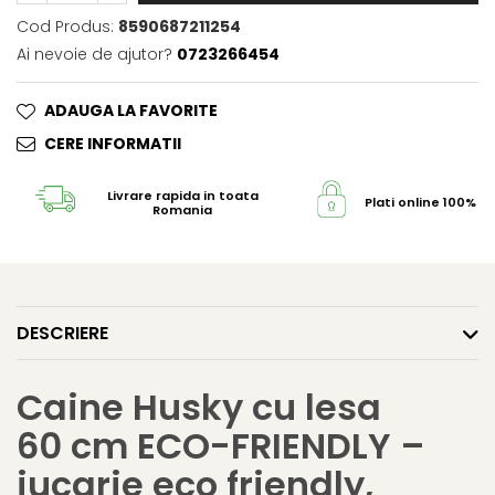
Cod Produs:
8590687211254
Ai nevoie de ajutor?
0723266454
ADAUGA LA FAVORITE
CERE INFORMATII
Livrare rapida in toata
Plati online 100% s
Romania
DESCRIERE
Caine Husky cu lesa
60 cm ECO-FRIENDLY –
jucarie eco friendly,