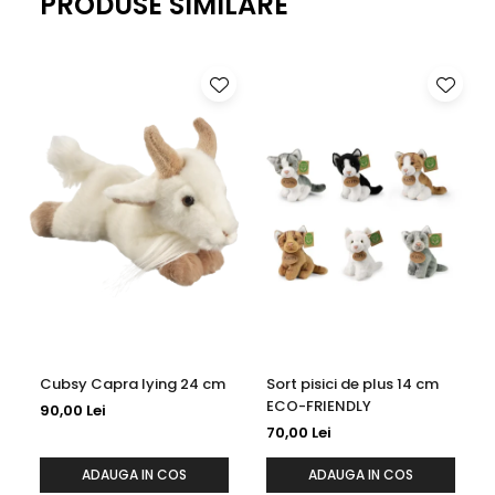
PRODUSE SIMILARE
pentru bucurie dubla.
Cubsy Capra lying 24 cm
Sort pisici de plus 14 cm
ECO-FRIENDLY
90,00 Lei
70,00 Lei
ADAUGA IN COS
ADAUGA IN COS