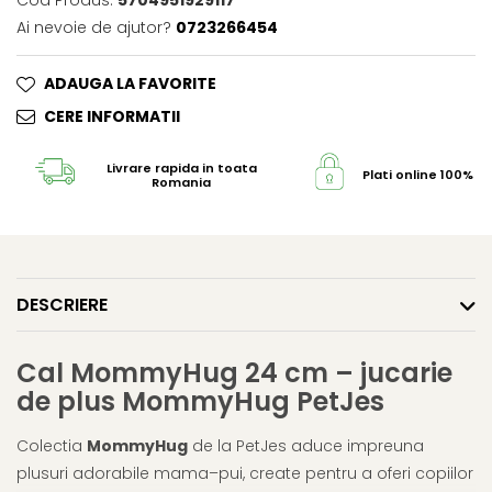
Cod Produs:
5704951929117
Ai nevoie de ajutor?
0723266454
ADAUGA LA FAVORITE
CERE INFORMATII
Livrare rapida in toata
Plati online 100% s
Romania
DESCRIERE
Cal MommyHug 24 cm – jucarie
de plus MommyHug PetJes
Colectia
MommyHug
de la PetJes aduce impreuna
plusuri adorabile mama–pui, create pentru a oferi copiilor