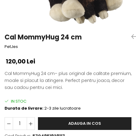
Fotografii alb negru
Glitter Eyes
Creioane
Fairytales
Wild Hangers
Caiete 3D
Cute Hangers
Magneti 3D
Teasing Monkey
Cal MommyHug 24 cm
Brelocuri 3D
ColourZoo
PetJes
Baby Products
PocketPals
120,00 Lei
Slapbracelet
Girly
Cal MommyHug 24 cm– plus original de calitate premium,
moale si placut la atingere. Perfect pentru joaca, decor
Lovely Hearts
sau cadou pentru cei mici.
Keychains
Glitter Keychains
IN STOC
3d Puzzles
Durata de livrare:
2-3 zile lucratoare
Glow Puzzles
Action Cars
ADAUGA IN COS
Animals in Tubes