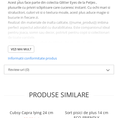
Acest plus face parte din colectia Glitter Eyes de la PetJes ,
plusurile cu priviri sclipitoare care cuceresc instant. Cu ochi mari si
stralucitori, culori vii si o textura moale, acest plus aduce magie si
bucurie in fiecare zi.
Realizat din materiale de inalta calitate, {{nume_produs}} imbina
perfect aspectul adorabil cu durabilitatea. Este companionul ideal
pentru joaca, somn sau decor, potrivit pentru copii si colectionari
de toate varstele.
Ochi sclipitori cu efect de glitter , detaliu vizual unic
Material moale si sigur, perfect pentru imbratisari
VEZI MAI MULT
Design expresiv si culori vibrante
Cadou perfect pentru copii, colectionari si iubitorii de plusuri
Informatii conformitate produs
Colectia Glitter Eyes PetJes aduce stralucire si emotie in lumea
jucariilor de plus. Fiecare personaj este creat pentru a inspira
Review-uri
(0)
zambete, dragoste si clipe de tandrete.
Jucarie de plus Glitter Eyes PetJes , straluceste de bucurie la
fiecare imbratisare.
PRODUSE SIMILARE
Cubsy Capra lying 24 cm
Sort pisici de plus 14 cm
ECO-FRIENDLY