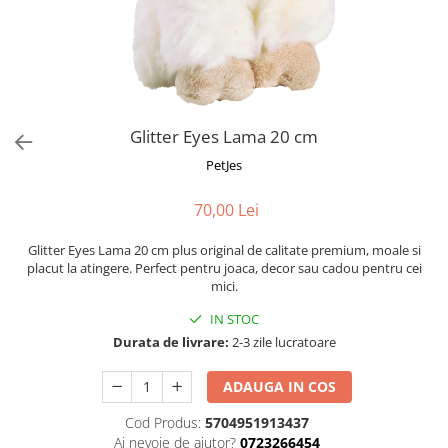
Fotografii alb negru
Glitter Eyes
Creioane
Fairytales
Wild Hangers
Caiete 3D
Cute Hangers
Magneti 3D
Teasing Monkey
Brelocuri 3D
Glitter Eyes Lama 20 cm
ColourZoo
Baby Products
PetJes
PocketPals
70,00 Lei
Slapbracelet
Girly
Glitter Eyes Lama 20 cm plus original de calitate premium, moale si
Lovely Hearts
placut la atingere. Perfect pentru joaca, decor sau cadou pentru cei
mici.
Keychains
Glitter Keychains
IN STOC
Durata de livrare:
2-3 zile lucratoare
3d Puzzles
Glow Puzzles
ADAUGA IN COS
Action Cars
Cod Produs:
5704951913437
Animals in Tubes
Ai nevoie de ajutor?
0723266454