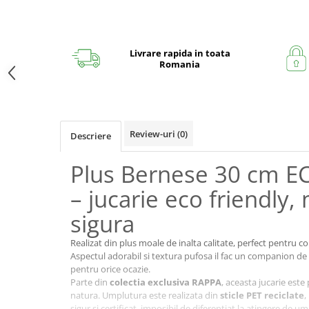
Livrare rapida in toata
Romania
Review-uri
(0)
Descriere
Plus Bernese 30 cm E
– jucarie eco friendly,
sigura
Realizat din plus moale de inalta calitate, perfect pentru cop
Aspectul adorabil si textura pufosa il fac un companion de
pentru orice ocazie.
Parte din
colectia exclusiva RAPPA
, aceasta jucarie est
natura. Umplutura este realizata din
sticle PET reciclate
,
sigur si certificat, imposibil de diferentiat la atingere de um