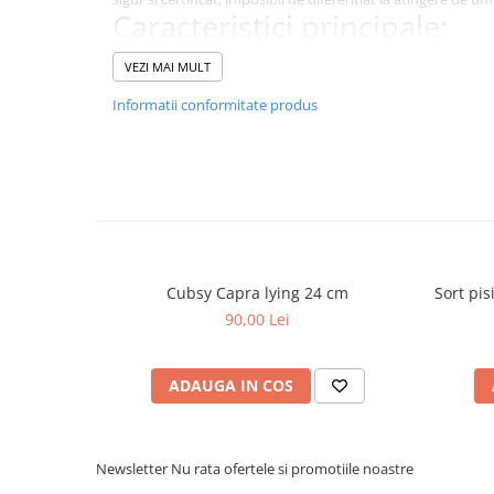
Caracteristici principale:
Realizat din plus moale premium
VEZI MAI MULT
Design realist si dragalas
Umplutura eco friendly din PET reciclat
Informatii conformitate produs
Sigur si certificat pentru copii
Cubsy Capra lying 24 cm
Sort pi
90,00 Lei
ADAUGA IN COS
Newsletter
Nu rata ofertele si promotiile noastre