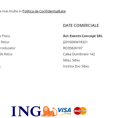
la mai multe in
Politica de Confidentialitate
DATE COMERCIALE
 Plata
Act Events Concept SRL
e Retur
J2016000418321
Produselor
RO35826197
de Retur
Calea Dumbravii 142
Sibiu, Sibiu
L
Incinta Zoo Sibiu