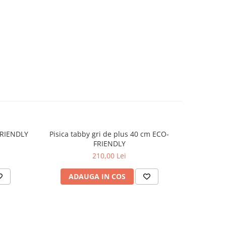
-FRIENDLY
Pisica tabby gri de plus 40 cm ECO-
Capra d
FRIENDLY
210,00 Lei
ADAUGA IN COS
AD