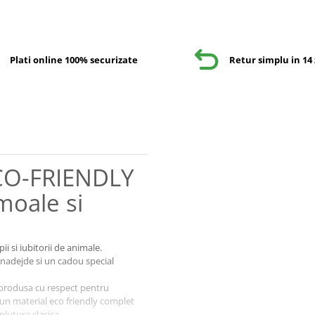
Plati online 100% securizate
Retur simplu in 14 
CO-FRIENDLY
 moale si
ii si iubitorii de animale.
 nadejde si un cadou special
e produsa cu respect pentru
 un material eco friendly complet
plutura clasica.