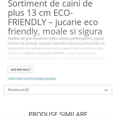
Sortiment de caini de
plus 13 cm ECO-
FRIENDLY – jucarie eco
friendly, moale si sigura
Realizat din plus moale de inalta calitate, perfect pentru copii si
iubitorii de animale. Aspectul adorabil si textura pufosa il fac un
companion de nadejde si un cadou special pentru orice ocazie.
Parte din
colectia exclusiva RAPPA
, aceasta jucarie este
produsa cu respect pentru natura. Umplutura este realizata din
sticle PET reciclate
, un material eco friendly complet sigur si
certificat, imposibil de diferentiat la atingere de umplutura
VEZI MAI MULT
clasica.
Caracteristici principale:
Informatii conformitate produs
Realizat din plus moale premium
Review-uri
(0)
Design realist si dragalas
Umplutura eco friendly din PET reciclat
Sigur si certificat pentru copii
PRODUSE SIMILARE