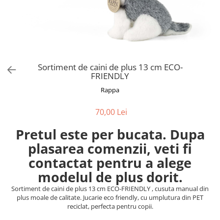
Fotografii alb negru
Glitter Eyes
Creioane
Fairytales
Wild Hangers
Caiete 3D
Cute Hangers
Magneti 3D
Teasing Monkey
Brelocuri 3D
Sortiment de caini de plus 13 cm ECO-
ColourZoo
FRIENDLY
Baby Products
Rappa
PocketPals
Slapbracelet
70,00 Lei
Girly
Pretul este per bucata. Dupa
Lovely Hearts
Keychains
plasarea comenzii, veti fi
Glitter Keychains
contactat pentru a alege
3d Puzzles
modelul de plus dorit.
Glow Puzzles
Sortiment de caini de plus 13 cm ECO-FRIENDLY , cusuta manual din
Action Cars
plus moale de calitate. Jucarie eco friendly, cu umplutura din PET
reciclat, perfecta pentru copii.
Animals in Tubes