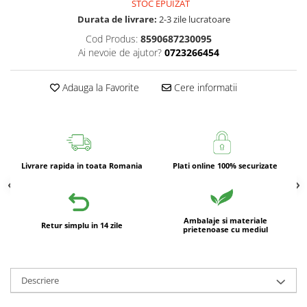
STOC EPUIZAT
Durata de livrare:
2-3 zile lucratoare
Cod Produs:
8590687230095
Ai nevoie de ajutor?
0723266454
Adauga la Favorite
Cere informatii
Livrare rapida in toata Romania
Plati online 100% securizate
Ambalaje si materiale
Retur simplu in 14 zile
prietenoase cu mediul
Descriere