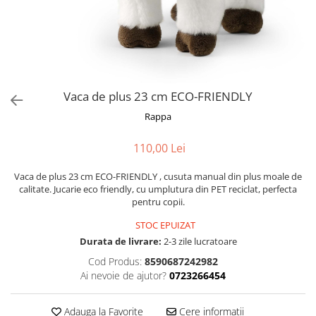
Fotografii alb negru
Glitter Eyes
Creioane
Fairytales
Wild Hangers
Caiete 3D
Cute Hangers
Magneti 3D
Teasing Monkey
Brelocuri 3D
Vaca de plus 23 cm ECO-FRIENDLY
ColourZoo
Baby Products
Rappa
PocketPals
110,00 Lei
Slapbracelet
Girly
Vaca de plus 23 cm ECO-FRIENDLY , cusuta manual din plus moale de
Lovely Hearts
calitate. Jucarie eco friendly, cu umplutura din PET reciclat, perfecta
pentru copii.
Keychains
Glitter Keychains
STOC EPUIZAT
Durata de livrare:
2-3 zile lucratoare
3d Puzzles
Cod Produs:
8590687242982
Glow Puzzles
Ai nevoie de ajutor?
0723266454
Action Cars
Animals in Tubes
Adauga la Favorite
Cere informatii