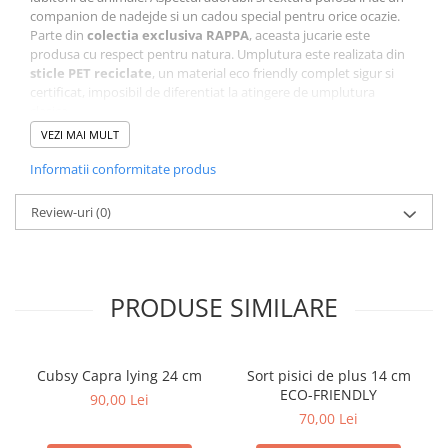
companion de nadejde si un cadou special pentru orice ocazie.
Parte din
colectia exclusiva RAPPA
, aceasta jucarie este
produsa cu respect pentru natura. Umplutura este realizata din
sticle PET reciclate
, un material eco friendly complet sigur si
certificat, imposibil de diferentiat la atingere de umplutura
clasica.
Caracteristici principale:
VEZI MAI MULT
Realizat din plus moale premium
Informatii conformitate produs
Design realist si dragalas
Umplutura eco friendly din PET reciclat
Review-uri
(0)
Sigur si certificat pentru copii
PRODUSE SIMILARE
Cubsy Capra lying 24 cm
Sort pisici de plus 14 cm
ECO-FRIENDLY
90,00 Lei
70,00 Lei