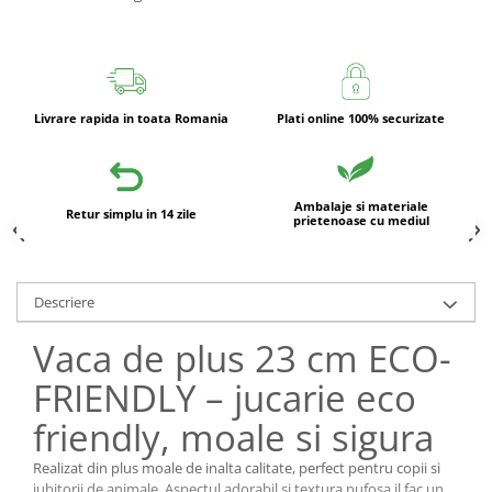
Livrare rapida in toata Romania
Plati online 100% securizate
Ambalaje si materiale
Retur simplu in 14 zile
prietenoase cu mediul
Descriere
Vaca de plus 23 cm ECO-
FRIENDLY – jucarie eco
friendly, moale si sigura
Realizat din plus moale de inalta calitate, perfect pentru copii si
iubitorii de animale. Aspectul adorabil si textura pufosa il fac un