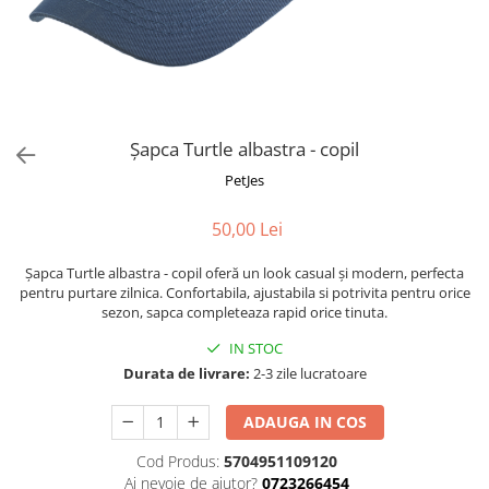
Fotografii alb negru
Glitter Eyes
Creioane
Fairytales
Wild Hangers
Caiete 3D
Cute Hangers
Magneti 3D
Teasing Monkey
Brelocuri 3D
Șapca Turtle albastra - copil
ColourZoo
Baby Products
PetJes
PocketPals
50,00 Lei
Slapbracelet
Girly
Șapca Turtle albastra - copil oferă un look casual și modern, perfecta
Lovely Hearts
pentru purtare zilnica. Confortabila, ajustabila si potrivita pentru orice
sezon, sapca completeaza rapid orice tinuta.
Keychains
Glitter Keychains
IN STOC
Durata de livrare:
2-3 zile lucratoare
3d Puzzles
Glow Puzzles
ADAUGA IN COS
Action Cars
Cod Produs:
5704951109120
Animals in Tubes
Ai nevoie de ajutor?
0723266454