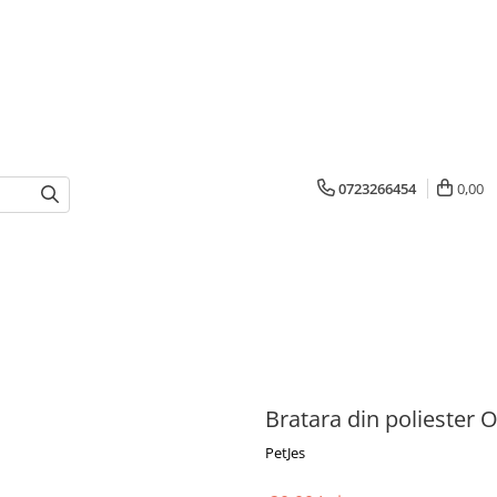
0723266454
0,00
Bratara din poliester 
PetJes