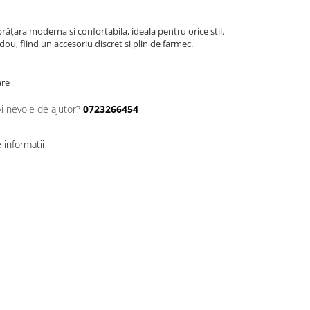
rățara moderna si confortabila, ideala pentru orice stil.
adou, fiind un accesoriu discret si plin de farmec.
are
Ai nevoie de ajutor?
0723266454
informatii