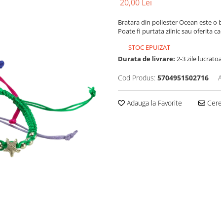
20,00 Lei
Bratara din poliester Ocean este o b
Poate fi purtata zilnic sau oferita c
STOC EPUIZAT
Durata de livrare:
2-3 zile lucrato
Cod Produs:
5704951502716
Adauga la Favorite
Cere 