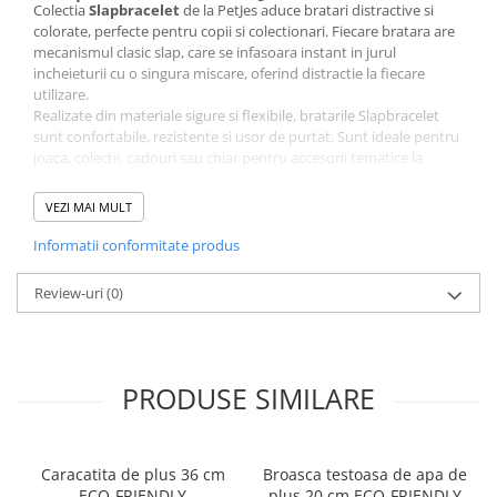
Colectia
Slapbracelet
de la PetJes aduce bratari distractive si
colorate, perfecte pentru copii si colectionari. Fiecare bratara are
mecanismul clasic slap, care se infasoara instant in jurul
incheieturii cu o singura miscare, oferind distractie la fiecare
utilizare.
Realizate din materiale sigure si flexibile, bratarile Slapbracelet
sunt confortabile, rezistente si usor de purtat. Sunt ideale pentru
joaca, colectii, cadouri sau chiar pentru accesorii tematice la
petreceri.
Mecanism slap – se infasoara rapid printr-o simpla lovire
VEZI MAI MULT
usoara
Material flexibil si sigur pentru copii
Informatii conformitate produs
Culori vesele si personaje atragatoare
Potrivita pentru joaca, colectii sau cadouri distractive
Review-uri
(0)
Colectia Slapbracelet PetJes combina joaca interactiva cu designul
colorat, transformand fiecare bratara intr-un accesoriu amuzant
si plin de personalitate.
Bratara Slapbracelet PetJes – distractie si culoare la fiecare
lovitura usoara.
PRODUSE SIMILARE
Caracatita de plus 36 cm
Broasca testoasa de apa de
ECO-FRIENDLY
plus 20 cm ECO-FRIENDLY