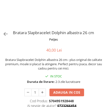
Fotografii alb negru
Glitter Eyes
Creioane
Fairytales
Wild Hangers
Caiete 3D
Cute Hangers
Magneti 3D
Teasing Monkey
Brelocuri 3D
Bratara Slapbracelet Dolphin albastra 26 cm
ColourZoo
Baby Products
PetJes
PocketPals
40,00 Lei
Slapbracelet
Girly
Bratara Slapbracelet Dolphin albastra 26 cm– plus original de calitate
Lovely Hearts
premium, moale si placut la atingere. Perfect pentru joaca, decor sau
cadou pentru cei mici.
Keychains
Glitter Keychains
IN STOC
Durata de livrare:
2-3 zile lucratoare
3d Puzzles
Glow Puzzles
ADAUGA IN COS
Action Cars
Cod Produs:
5704951928448
Animals in Tubes
Ai nevoie de ajutor?
0723266454