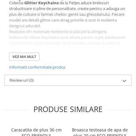
Colectia
Glitter Keychains
de la PetJes aduce brelocuri
stralucitoare si pline de personalitate, create pentru a adauga un
plus de culoare si farmec cheilor, gentii sau ghiozdanului. Fiecare
model are detalii glitter care atrag privirile si scot in evidenta
designul adorabil.
Realizate din materiale rezistente si placute la atingere,
brelocurile Glitter Keychains sunt ideale pentru copii, adolescenti
si iubitorii de accesorii vesele. Sunt practice, usoare si perfecte
pentru cadouri mici, colectii sau pentru a personaliza accesoriile
preferate.
VEZI MAI MULT
Detalii glitter stralucitoare
Design simpatic si colorat
Informatii conformitate produs
Rezistent si usor de atasat
Potrivit pentru chei, genti si ghiozdane
Review-uri
(0)
Colectia Glitter Keychains PetJes aduce un strop de stralucire in
fiecare zi, transformand accesoriile obisnuite in piese pline de stil
si veselie.
Glitter Keychains PetJes – stralucire si personalitate la
fiecare pas.
PRODUSE SIMILARE
Caracatita de plus 36 cm
Broasca testoasa de apa de
ECO-FRIENDLY
plus 20 cm ECO-FRIENDLY