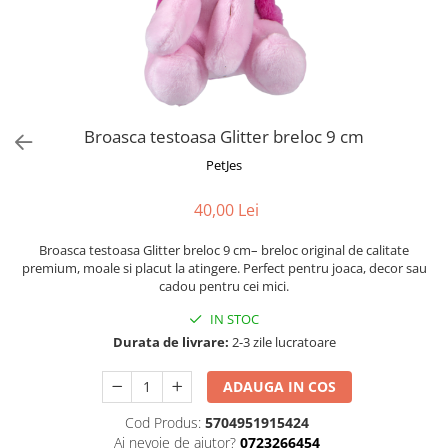
Fotografii alb negru
Glitter Eyes
Creioane
Fairytales
Wild Hangers
Caiete 3D
Cute Hangers
Magneti 3D
Teasing Monkey
Brelocuri 3D
Broasca testoasa Glitter breloc 9 cm
ColourZoo
Baby Products
PetJes
PocketPals
40,00 Lei
Slapbracelet
Girly
Broasca testoasa Glitter breloc 9 cm– breloc original de calitate
Lovely Hearts
premium, moale si placut la atingere. Perfect pentru joaca, decor sau
cadou pentru cei mici.
Keychains
Glitter Keychains
IN STOC
Durata de livrare:
2-3 zile lucratoare
3d Puzzles
Glow Puzzles
ADAUGA IN COS
Action Cars
Cod Produs:
5704951915424
Animals in Tubes
Ai nevoie de ajutor?
0723266454