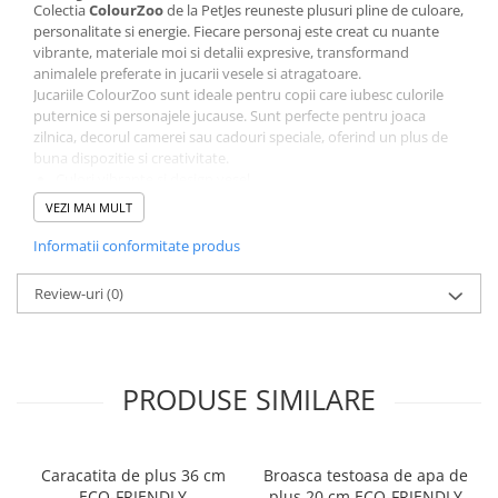
Colectia
ColourZoo
de la PetJes reuneste plusuri pline de culoare,
personalitate si energie. Fiecare personaj este creat cu nuante
vibrante, materiale moi si detalii expresive, transformand
animalele preferate in jucarii vesele si atragatoare.
Jucariile ColourZoo sunt ideale pentru copii care iubesc culorile
puternice si personajele jucause. Sunt perfecte pentru joaca
zilnica, decorul camerei sau cadouri speciale, oferind un plus de
buna dispozitie si creativitate.
Culori vibrante si design vesel
Material moale si placut la atingere
VEZI MAI MULT
Sigur si durabil pentru copii de toate varstele
Cadou perfect pentru iubitorii de plusuri si personaje colorate
Informatii conformitate produs
Colectia ColourZoo PetJes aduce un strop de culoare si optimism
in lumea jucariilor, transformand fiecare plus intr-un companion
Review-uri
(0)
simpatic si plin de viata.
Jucarie de plus ColourZoo PetJes – culoare, veselie si
imbratisari la fiecare joaca.
PRODUSE SIMILARE
Caracatita de plus 36 cm
Broasca testoasa de apa de
ECO-FRIENDLY
plus 20 cm ECO-FRIENDLY