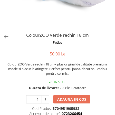
Fotografii alb negru
Glitter Eyes
Creioane
Fairytales
Wild Hangers
Caiete 3D
Cute Hangers
Magneti 3D
Teasing Monkey
Brelocuri 3D
ColourZOO Verde rechin 18 cm
ColourZoo
Baby Products
PetJes
PocketPals
50,00 Lei
Slapbracelet
Girly
ColourZOO Verde rechin 18 cm– plus original de calitate premium,
Lovely Hearts
moale si placut la atingere. Perfect pentru joaca, decor sau cadou
pentru cei mici.
Keychains
Glitter Keychains
IN STOC
Durata de livrare:
2-3 zile lucratoare
3d Puzzles
Glow Puzzles
ADAUGA IN COS
Action Cars
Cod Produs:
5704951905982
Animals in Tubes
Ai nevoie de ajutor?
0723266454