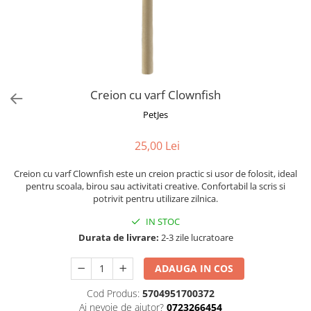
Fotografii alb negru
Glitter Eyes
Creioane
Fairytales
Wild Hangers
Caiete 3D
Cute Hangers
Magneti 3D
Teasing Monkey
Brelocuri 3D
Creion cu varf Clownfish
ColourZoo
Baby Products
PetJes
PocketPals
25,00 Lei
Slapbracelet
Girly
Creion cu varf Clownfish este un creion practic si usor de folosit, ideal
Lovely Hearts
pentru scoala, birou sau activitati creative. Confortabil la scris si
potrivit pentru utilizare zilnica.
Keychains
Glitter Keychains
IN STOC
Durata de livrare:
2-3 zile lucratoare
3d Puzzles
Glow Puzzles
ADAUGA IN COS
Action Cars
Cod Produs:
5704951700372
Animals in Tubes
Ai nevoie de ajutor?
0723266454