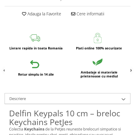
Adauga la Favorite
Cere informatii
Livrare rapida in toata Romania
Plati online 100% securizate
Ambalaje si materiale
Retur simplu in 14 zile
prietenoase cu mediul
Descriere
Delfin Keypals 10 cm – breloc
Keychains PetJes
Colectia
Keychains
de la PetJes reuneste brelocuri simpatice si
practice, ideale pentru chei, genti, ghiozdane sau rucsacuri.