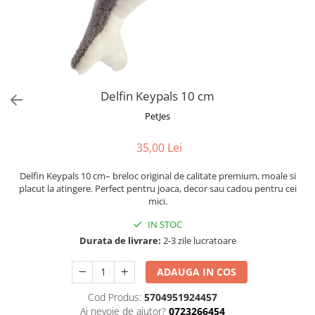
Fotografii alb negru
Glitter Eyes
Creioane
Fairytales
Wild Hangers
Caiete 3D
Cute Hangers
Magneti 3D
Teasing Monkey
Brelocuri 3D
Delfin Keypals 10 cm
ColourZoo
Baby Products
PetJes
PocketPals
35,00 Lei
Slapbracelet
Girly
Delfin Keypals 10 cm– breloc original de calitate premium, moale si
Lovely Hearts
placut la atingere. Perfect pentru joaca, decor sau cadou pentru cei
mici.
Keychains
Glitter Keychains
IN STOC
Durata de livrare:
2-3 zile lucratoare
3d Puzzles
Glow Puzzles
ADAUGA IN COS
Action Cars
Cod Produs:
5704951924457
Animals in Tubes
Ai nevoie de ajutor?
0723266454