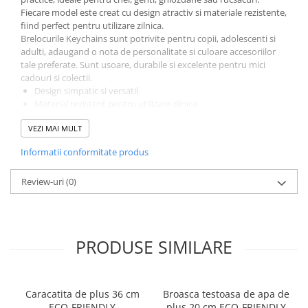
Fiecare model este creat cu design atractiv si materiale rezistente,
fiind perfect pentru utilizare zilnica.
Brelocurile Keychains sunt potrivite pentru copii, adolescenti si
adulti, adaugand o nota de personalitate si culoare accesoriilor
tale preferate. Sunt usoare, durabile si excelente pentru mici
cadouri si colectii.
Design simpatic si versatil
Material rezistent pentru utilizare zilnica
Usor de atasat la chei, genti sau ghiozdane
VEZI MAI MULT
Ideale pentru cadouri si colectii
Colectia Keychains PetJes aduce un plus de stil si functionalitate,
Informatii conformitate produs
transformand un accesoriu banal intr-o piesa adorabila si utila.
Breloc Keychains PetJes – mic, practic si plin de farmec.
Review-uri
(0)
PRODUSE SIMILARE
Caracatita de plus 36 cm
Broasca testoasa de apa de
ECO-FRIENDLY
plus 20 cm ECO-FRIENDLY