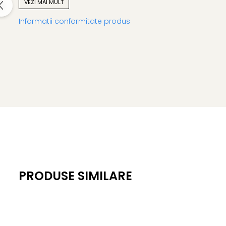
VEZI MAI MULT
Colectia ColourZoo PetJes aduce un strop de culoare si op
Informatii conformitate produs
Jucarie de plus ColourZoo PetJes – culoare, veselie si 
PRODUSE SIMILARE