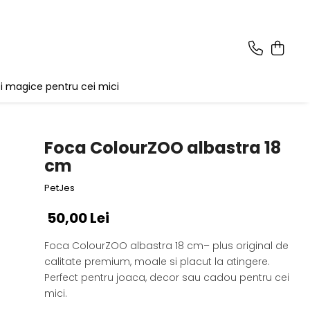
i magice pentru cei mici
Foca ColourZOO albastra 18
cm
PetJes
50,00 Lei
Foca ColourZOO albastra 18 cm– plus original de
calitate premium, moale si placut la atingere.
Perfect pentru joaca, decor sau cadou pentru cei
mici.