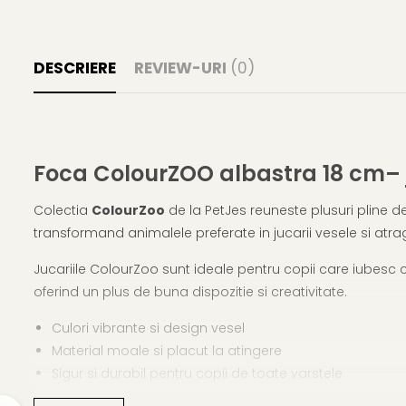
DESCRIERE
REVIEW-URI
(0)
Foca ColourZOO albastra 18 cm– j
Colectia
ColourZoo
de la PetJes reuneste plusuri pline de
transformand animalele preferate in jucarii vesele si atr
Jucariile ColourZoo sunt ideale pentru copii care iubesc c
oferind un plus de buna dispozitie si creativitate.
Culori vibrante si design vesel
Material moale si placut la atingere
Sigur si durabil pentru copii de toate varstele
Cadou perfect pentru iubitorii de plusuri si personaje 