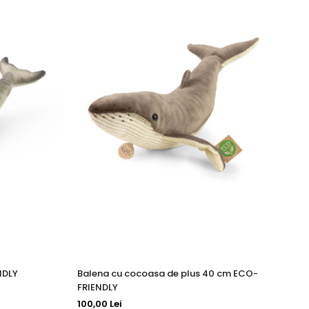
NDLY
Balena cu cocoasa de plus 40 cm ECO-
Re
FRIENDLY
15
100,00 Lei