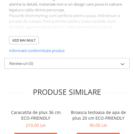
atentie la detalii, materiale moi si un design care pune in valoare
legatura calda dintre personaje.
Plusurile MommyHug sunt perfecte pentru joaca, imbratisari si
povesti de culcare, fiind potrivite pentru toate varstele. Sunt
durabile, sigure si ideale pentru a dezvolta empatia si jocul
imaginativ al celor mici.
Set mama si pui cu design adorabil
VEZI MAI MULT
Material moale, pufos si placut la atingere
Jucarie sigura si durabila pentru utilizare zilnica
Informatii conformitate produs
Cadou perfect pentru copii si iubitorii de plusuri
Colectia MommyHug PetJes surprinde gingasia relatiei dintre
Review-uri
(0)
mama si pui, transformand fiecare personaj intr-un companion
bland si iubitor.
Jucarie de plus MommyHug PetJes – imbratisari duble
pentru bucurie dubla.
PRODUSE SIMILARE
Caracatita de plus 36 cm
Broasca testoasa de apa de
ECO-FRIENDLY
plus 20 cm ECO-FRIENDLY
210,00 Lei
90,00 Lei