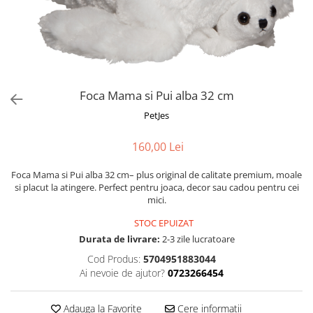
Fotografii alb negru
Glitter Eyes
Creioane
Fairytales
Wild Hangers
Caiete 3D
Cute Hangers
Magneti 3D
Teasing Monkey
Brelocuri 3D
Foca Mama si Pui alba 32 cm
ColourZoo
Baby Products
PetJes
PocketPals
160,00 Lei
Slapbracelet
Girly
Foca Mama si Pui alba 32 cm– plus original de calitate premium, moale
Lovely Hearts
si placut la atingere. Perfect pentru joaca, decor sau cadou pentru cei
mici.
Keychains
Glitter Keychains
STOC EPUIZAT
Durata de livrare:
2-3 zile lucratoare
3d Puzzles
Cod Produs:
5704951883044
Glow Puzzles
Ai nevoie de ajutor?
0723266454
Action Cars
Animals in Tubes
Adauga la Favorite
Cere informatii