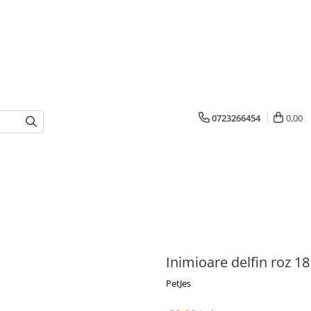
0723266454
0,00
Inimioare delfin roz 1
PetJes