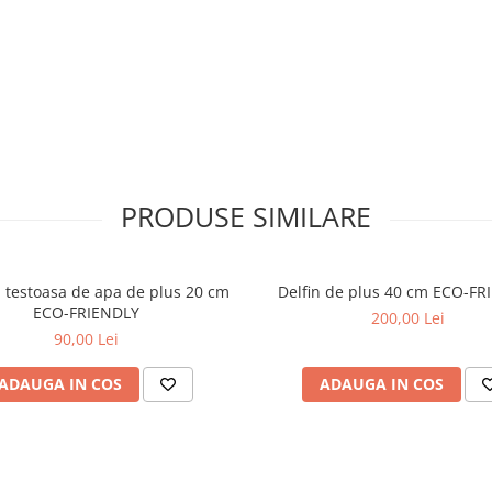
ri iubirea in toate formele ei,
re.
goste intr-o singura
PRODUSE SIMILARE
 testoasa de apa de plus 20 cm
Delfin de plus 40 cm ECO-FR
ECO-FRIENDLY
200,00 Lei
90,00 Lei
ADAUGA IN COS
ADAUGA IN COS