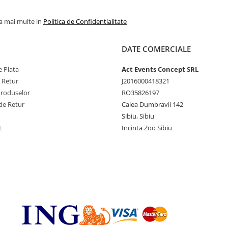
la mai multe in
Politica de Confidentialitate
DATE COMERCIALE
 Plata
Act Events Concept SRL
e Retur
J2016000418321
Produselor
RO35826197
de Retur
Calea Dumbravii 142
Sibiu, Sibiu
L
Incinta Zoo Sibiu