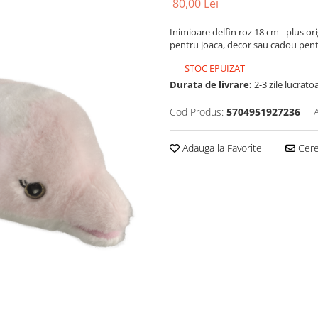
80,00 Lei
Inimioare delfin roz 18 cm– plus ori
pentru joaca, decor sau cadou pentr
STOC EPUIZAT
Durata de livrare:
2-3 zile lucrato
Cod Produs:
5704951927236
Adauga la Favorite
Cere 