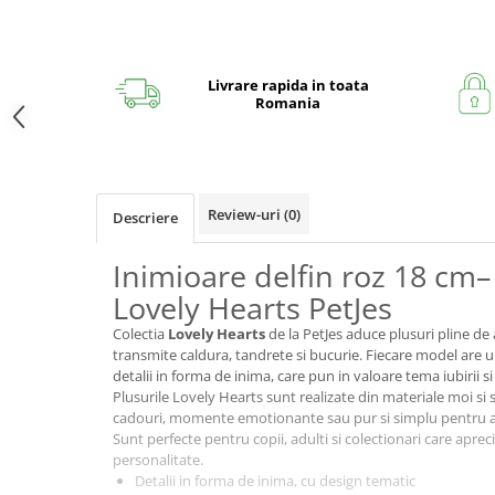
Livrare rapida in toata
Romania
Review-uri
(0)
Descriere
Inimioare delfin roz 18 cm–
Lovely Hearts PetJes
Colectia
Lovely Hearts
de la PetJes aduce plusuri pline de 
transmite caldura, tandrete si bucurie. Fiecare model are 
detalii in forma de inima, care pun in valoare tema iubirii si
Plusurile Lovely Hearts sunt realizate din materiale moi si s
cadouri, momente emotionante sau pur si simplu pentru a 
Sunt perfecte pentru copii, adulti si colectionari care apreci
personalitate.
Detalii in forma de inima, cu design tematic