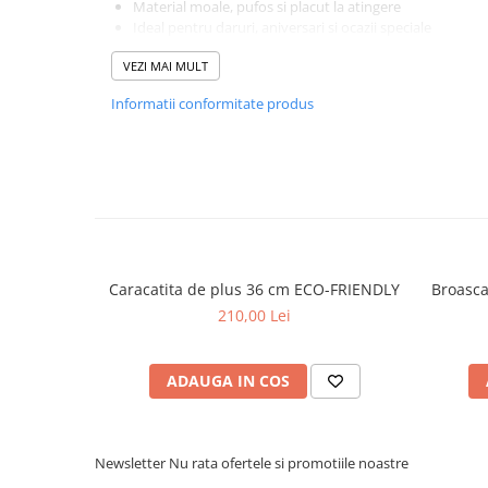
Material moale, pufos si placut la atingere
Ideal pentru daruri, aniversari si ocazii speciale
Jucarie sigura si durabila pentru toate varstele
VEZI MAI MULT
Colectia Lovely Hearts PetJes este perfecta pentru a sarbato
transformand fiecare plus intr-un simbol al afectiunii since
Informatii conformitate produs
Jucarie de plus Lovely Hearts PetJes – tandrete si dra
imbratisare.
Caracatita de plus 36 cm ECO-FRIENDLY
Broasca
210,00 Lei
ADAUGA IN COS
Newsletter
Nu rata ofertele si promotiile noastre