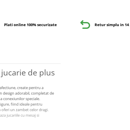
Plati online 100% securizate
Retur simplu in 14 
 jucarie de plus
afectiune, create pentru a
un design adorabil, completat de
 a conexiunilor speciale.
igure, fiind ideale pentru
oferi un zambet celor dragi.
aza jucariile cu mesaj si