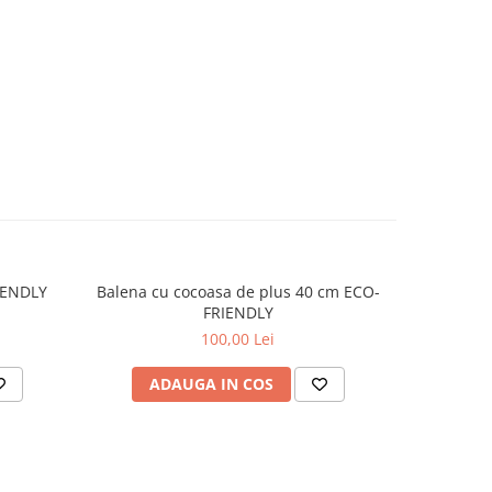
IENDLY
Balena cu cocoasa de plus 40 cm ECO-
Rechin alb
FRIENDLY
100,00 Lei
ADAUGA IN COS
AD