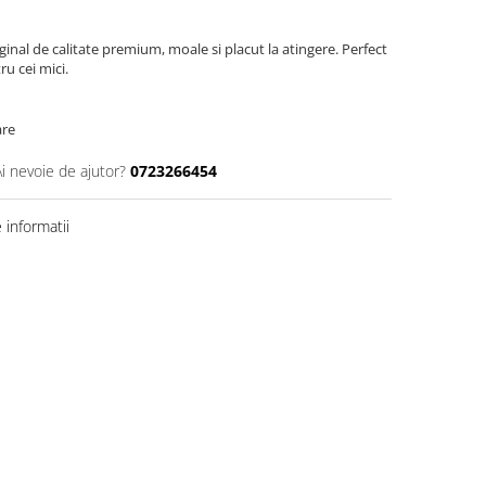
ginal de calitate premium, moale si placut la atingere. Perfect
u cei mici.
are
Ai nevoie de ajutor?
0723266454
informatii