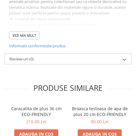
animale acvatice, pentru colectionari sau ca obiecte decorative cu
tematica marina. Realizate din materiale sigure si durabile, aceste
plusuri sunt perfecte pentru joaca, povesti si imbratisari.
Inspirat din fauna marina reala
Material moale si pufos, usor de tinut in brate
Sigur pentru copii si rezistent la utilizare repetata
VEZI MAI MULT
Cadou excelent pentru iubitorii de animale acvatice
Colectia Classic Sealife PetJes aduce oceanul mai aproape de cei
Informatii conformitate produs
mici, transformand creaturile marine in prieteni adorabili si usor
de iubit.
Review-uri
(0)
Jucarie de plus Classic Sealife PetJes – oceanul devine mai
prietenos ca oricand.
PRODUSE SIMILARE
Caracatita de plus 36 cm
Broasca testoasa de apa de
ECO-FRIENDLY
plus 20 cm ECO-FRIENDLY
210,00 Lei
90,00 Lei
ADAUGA IN COS
ADAUGA IN COS