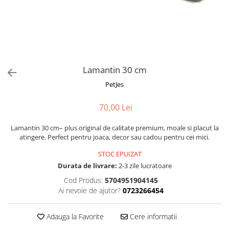
Fotografii alb negru
Glitter Eyes
Creioane
Fairytales
Wild Hangers
Caiete 3D
Cute Hangers
Magneti 3D
Teasing Monkey
Brelocuri 3D
Lamantin 30 cm
ColourZoo
Baby Products
PetJes
PocketPals
70,00 Lei
Slapbracelet
Girly
Lamantin 30 cm– plus original de calitate premium, moale si placut la
Lovely Hearts
atingere. Perfect pentru joaca, decor sau cadou pentru cei mici.
Keychains
STOC EPUIZAT
Glitter Keychains
Durata de livrare:
2-3 zile lucratoare
3d Puzzles
Cod Produs:
5704951904145
Glow Puzzles
Ai nevoie de ajutor?
0723266454
Action Cars
Animals in Tubes
Adauga la Favorite
Cere informatii