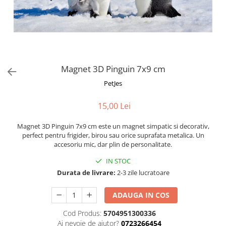
Fotografii alb negru
Glitter Eyes
Creioane
Fairytales
Wild Hangers
Caiete 3D
Cute Hangers
Magneti 3D
Teasing Monkey
Brelocuri 3D
Magnet 3D Pinguin 7x9 cm
ColourZoo
Baby Products
PetJes
PocketPals
15,00 Lei
Slapbracelet
Girly
Magnet 3D Pinguin 7x9 cm este un magnet simpatic si decorativ,
Lovely Hearts
perfect pentru frigider, birou sau orice suprafata metalica. Un
accesoriu mic, dar plin de personalitate.
Keychains
Glitter Keychains
IN STOC
Durata de livrare:
2-3 zile lucratoare
3d Puzzles
Glow Puzzles
ADAUGA IN COS
Action Cars
Cod Produs:
5704951300336
Animals in Tubes
Ai nevoie de ajutor?
0723266454