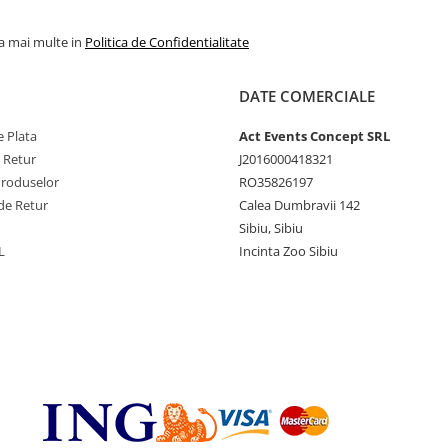
la mai multe in
Politica de Confidentialitate
DATE COMERCIALE
 Plata
Act Events Concept SRL
e Retur
J2016000418321
Produselor
RO35826197
de Retur
Calea Dumbravii 142
Sibiu, Sibiu
L
Incinta Zoo Sibiu