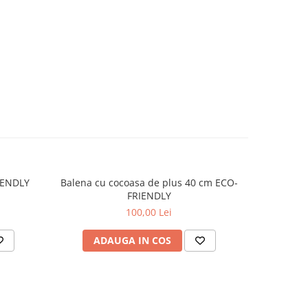
IENDLY
Balena cu cocoasa de plus 40 cm ECO-
Rechin alb
FRIENDLY
100,00 Lei
ADAUGA IN COS
AD