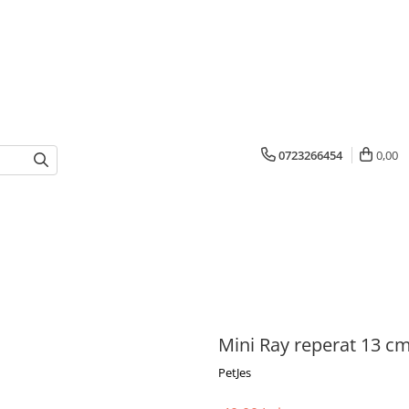
0723266454
0,00
Mini Ray reperat 13 c
PetJes