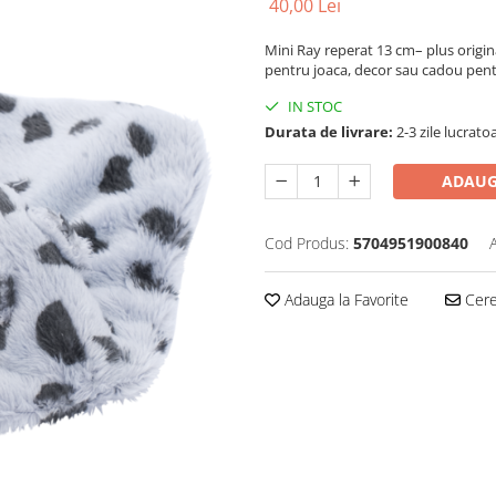
40,00 Lei
Mini Ray reperat 13 cm– plus origina
pentru joaca, decor sau cadou pentr
IN STOC
Durata de livrare:
2-3 zile lucrato
ADAUG
Cod Produs:
5704951900840
Adauga la Favorite
Cere 