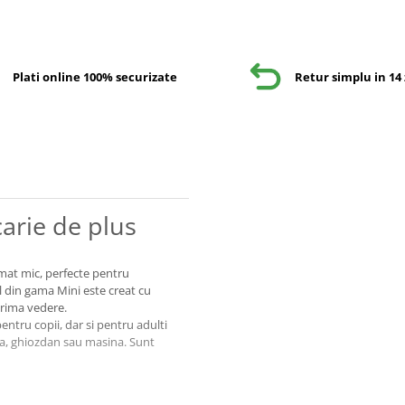
Plati online 100% securizate
Retur simplu in 14 
arie de plus
rmat mic, perfecte pentru
l din gama Mini este creat cu
 prima vedere.
entru copii, dar si pentru adulti
nta, ghiozdan sau masina. Sunt