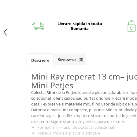
Livrare rapida in toata
Romania
Review-uri
(0)
Descriere
Mini Ray reperat 13 cm– juc
Mini PetJes
Colectia
Mini
de la PetJes reuneste plusuri adorabile in fo
colectionat, oferit cadou sau purtat oriunde. Fiecare mode
detalii expresive si materiale moi, fiind usor de iubit de la
Datorita dimensiunii compacte, plusurile Mini sunt ideale p
care indragesc jucariile simpatice si usor de purtat in gea
rezistente, sigure si potrivite pentru joaca de zi cu zi.
Format mini – usor de purtat si colectionat
Material moale si placut la atingere