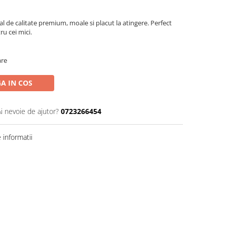
l de calitate premium, moale si placut la atingere. Perfect
u cei mici.
are
A IN COS
Ai nevoie de ajutor?
0723266454
informatii