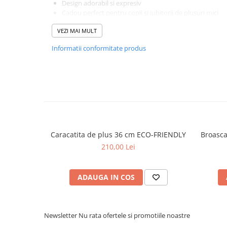
Design adorabil si expresiv
Cadou perfect pentru copii si iubitorii de plusuri mici
Colectia Mini PetJes aduce multa bucurie intr-o dimensiune
VEZI MAI MULT
colectionari si pentru cei care apreciaza jucariile compacte 
Jucarie de plus Mini PetJes – mic, adorabil si gata de j
Informatii conformitate produs
Caracatita de plus 36 cm ECO-FRIENDLY
Broasca
210,00 Lei
ADAUGA IN COS
Newsletter
Nu rata ofertele si promotiile noastre