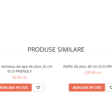
 mica, fiind ideala pentru
si simpatice.
oaca.
PRODUSE SIMILARE
 testoasa de apa de plus 20 cm
Delfin de plus 40 cm ECO-FR
ECO-FRIENDLY
200,00 Lei
90,00 Lei
ADAUGA IN COS
ADAUGA IN COS