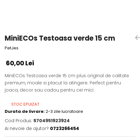
Fotografii alb negru
Glitter Eyes
Creioane
Fairytales
Wild Hangers
Caiete 3D
Cute Hangers
Magneti 3D
Teasing Monkey
MiniECOs Testoasa verde 15 cm
Brelocuri 3D
ColourZoo
PetJes
Baby Products
PocketPals
60,00 Lei
Slapbracelet
Girly
MiniECOs Testoasa verde 15 cm plus original de calitate
premium, moale si placut la atingere. Perfect pentru
Lovely Hearts
joaca, decor sau cadou pentru cei mici.
Keychains
Glitter Keychains
STOC EPUIZAT
3d Puzzles
Durata de livrare:
2-3 zile lucratoare
Glow Puzzles
Cod Produs:
5704951923924
Action Cars
Ai nevoie de ajutor?
0723266454
Animals in Tubes