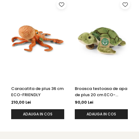
Caracatita de plus 36 cm
Broasca testoasa de apa
ECO-FRIENDLY
de plus 20 cm ECO-
FRIENDLY
210,00 Lei
90,00 Lei
ADAUGA IN COS
ADAUGA IN COS