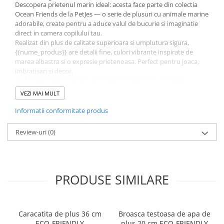
Descopera prietenul marin ideal: acesta face parte din colectia
Ocean Friends de la PetJes — o serie de plusuri cu animale marine
adorabile, create pentru a aduce valul de bucurie si imaginatie
direct in camera copilului tau.
Realizat din plus de calitate superioara si umplutura sigura,
{{nume_produs}} are detalii fine, culori vibrante inspirate de
marea albastra si o expresie prietenoasa. Perfect pentru joaca,
imbratisari si decor.
Material extra moale, ideal pentru imbratisari si somn
Design maritim autentic: culori, forme si personaje inspirate
VEZI MAI MULT
de ocean
Recomandat pentru joaca zilnica, calatorii sau ca decor in
Informatii conformitate produs
camera copilului
O idee de cadou inspirata pentru copii, aniversari, sarbatori
Review-uri
(0)
sau pur si simplu , „doar pentru tine”
Colectia Ocean Friends incurajeaza explorarea, dragostea pentru
lumea marina si creativitatea in joaca. Alege acest produs ca
prieten de plus pentru copilul tau sau adauga-l in colectia ta de
animale marine de plus.
PRODUSE SIMILARE
Jucarie de plus Ocean Friends, pregatita pentru imbratisari
si aventuri marine.
Caracatita de plus 36 cm
Broasca testoasa de apa de
ECO-FRIENDLY
plus 20 cm ECO-FRIENDLY