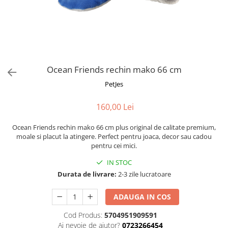
Fotografii alb negru
Glitter Eyes
Creioane
Fairytales
Wild Hangers
Caiete 3D
Cute Hangers
Magneti 3D
Teasing Monkey
Brelocuri 3D
Ocean Friends rechin mako 66 cm
ColourZoo
Baby Products
PetJes
PocketPals
160,00 Lei
Slapbracelet
Girly
Ocean Friends rechin mako 66 cm plus original de calitate premium,
Lovely Hearts
moale si placut la atingere. Perfect pentru joaca, decor sau cadou
pentru cei mici.
Keychains
Glitter Keychains
IN STOC
Durata de livrare:
2-3 zile lucratoare
3d Puzzles
Glow Puzzles
ADAUGA IN COS
Action Cars
Cod Produs:
5704951909591
Animals in Tubes
Ai nevoie de ajutor?
0723266454