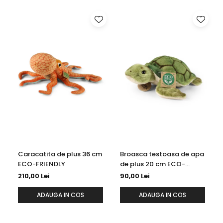
Jucarie de plus Ocean Friends, pregatita pentru
imbratisari si aventuri marine.
Caracatita de plus 36 cm
Broasca testoasa de apa
ECO-FRIENDLY
de plus 20 cm ECO-
FRIENDLY
210,00 Lei
90,00 Lei
ADAUGA IN COS
ADAUGA IN COS