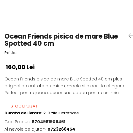
Fotografii alb negru
Glitter Eyes
Creioane
Fairytales
Wild Hangers
Caiete 3D
Cute Hangers
Magneti 3D
Teasing Monkey
Ocean Friends pisica de mare Blue
Brelocuri 3D
ColourZoo
Spotted 40 cm
Baby Products
PetJes
PocketPals
Slapbracelet
160,00 Lei
Girly
Ocean Friends pisica de mare Blue Spotted 40 cm plus
Lovely Hearts
original de calitate premium, moale si placut la atingere.
Keychains
Perfect pentru joaca, decor sau cadou pentru cei mici.
Glitter Keychains
3d Puzzles
STOC EPUIZAT
Glow Puzzles
Durata de livrare:
2-3 zile lucratoare
Action Cars
Cod Produs:
5704951909461
Animals in Tubes
Ai nevoie de ajutor?
0723266454