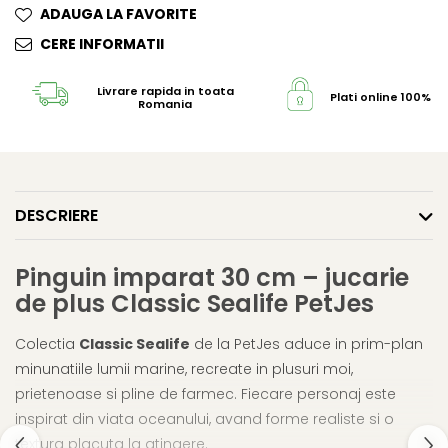
ADAUGA LA FAVORITE
CERE INFORMATII
Livrare rapida in toata
Plati online 100% s
Romania
DESCRIERE
Pinguin imparat 30 cm – jucarie
de plus Classic Sealife PetJes
Colectia
Classic Sealife
de la PetJes aduce in prim-plan
minunatiile lumii marine, recreate in plusuri moi,
prietenoase si pline de farmec. Fiecare personaj este
inspirat din viata oceanului, avand forme realiste si o
textura placuta la atingere.