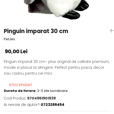
Fotografii alb negru
Glitter Eyes
Creioane
Fairytales
Wild Hangers
Caiete 3D
Cute Hangers
Magneti 3D
Teasing Monkey
Pinguin imparat 30 cm
Brelocuri 3D
ColourZoo
PetJes
Baby Products
PocketPals
90,00 Lei
Slapbracelet
Girly
Pinguin imparat 30 cm– plus original de calitate premium,
moale si placut la atingere. Perfect pentru joaca, decor
Lovely Hearts
sau cadou pentru cei mici.
Keychains
Glitter Keychains
STOC EPUIZAT
3d Puzzles
Durata de livrare:
2-3 zile lucratoare
Glow Puzzles
Cod Produs:
5704951901939
Action Cars
Ai nevoie de ajutor?
0723266454
Animals in Tubes