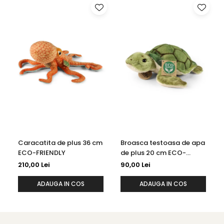
Caracatita de plus 36 cm
Broasca testoasa de apa
ECO-FRIENDLY
de plus 20 cm ECO-
FRIENDLY
210,00 Lei
90,00 Lei
ADAUGA IN COS
ADAUGA IN COS