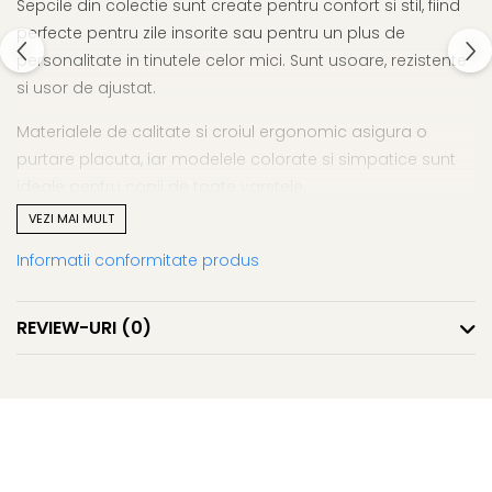
Sepcile din colectie sunt create pentru confort si stil, fiind
perfecte pentru zile insorite sau pentru un plus de
personalitate in tinutele celor mici. Sunt usoare, rezistente
si usor de ajustat.
Materialele de calitate si croiul ergonomic asigura o
purtare placuta, iar modelele colorate si simpatice sunt
ideale pentru copii de toate varstele.
VEZI MAI MULT
Material respirabil si durabil
Sistem de reglare pentru potrivire perfecta
Informatii conformitate produs
Design modern si atractiv
Ideala pentru plimbari, sport si timp liber
REVIEW-URI
(0)
Sapca cu animale – stil si protectie la orice activitate.