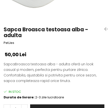
Fotografii alb negru
Glitter Eyes
Creioane
Fairytales
Wild Hangers
Caiete 3D
Cute Hangers
Magneti 3D
Teasing Monkey
Sapca Broasca testoasa alba -
Brelocuri 3D
ColourZoo
adulta
Baby Products
PetJes
PocketPals
Slapbracelet
50,00 Lei
Girly
SapcaBroasca testoasa alba - adulta oferă un look
Lovely Hearts
casual și modern, perfecta pentru purtare zilnica.
Keychains
Confortabila, ajustabila si potrivita pentru orice sezon,
Glitter Keychains
sapca completeaza rapid orice tinuta.
3d Puzzles
Glow Puzzles
IN STOC
Action Cars
Durata de livrare:
2-3 zile lucratoare
Animals in Tubes