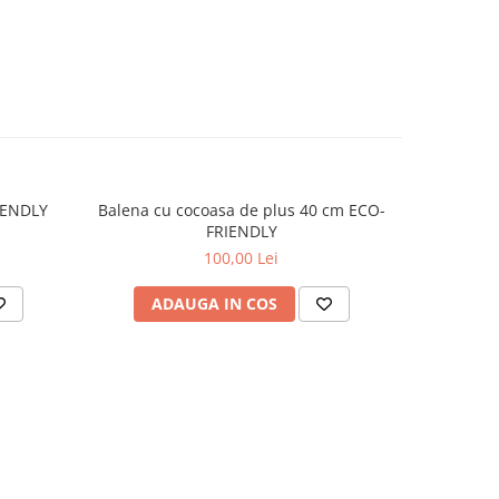
IENDLY
Balena cu cocoasa de plus 40 cm ECO-
Rechin alb
FRIENDLY
100,00 Lei
ADAUGA IN COS
AD