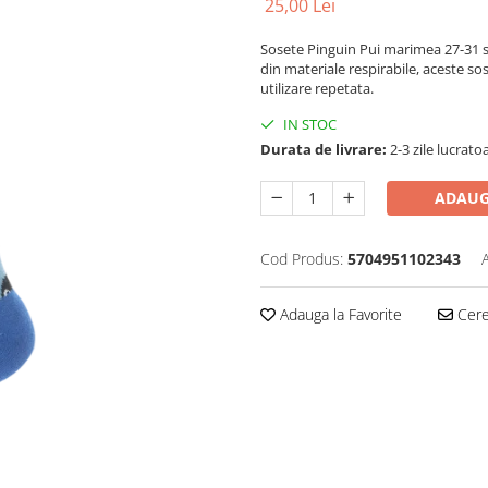
25,00 Lei
Sosete Pinguin Pui marimea 27-31 su
din materiale respirabile, aceste sos
utilizare repetata.
IN STOC
Durata de livrare:
2-3 zile lucrato
ADAUG
Cod Produs:
5704951102343
Adauga la Favorite
Cere 