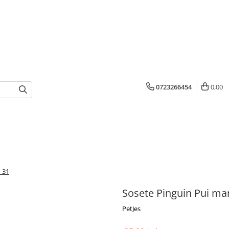
0723266454
0,00
-31
Sosete Pinguin Pui ma
PetJes