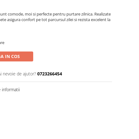
nt comode, moi si perfecte pentru purtare zilnica. Realizate
ete asigura confort pe tot parcursul zilei si rezista excelent la
are
A IN COS
Ai nevoie de ajutor?
0723266454
informatii