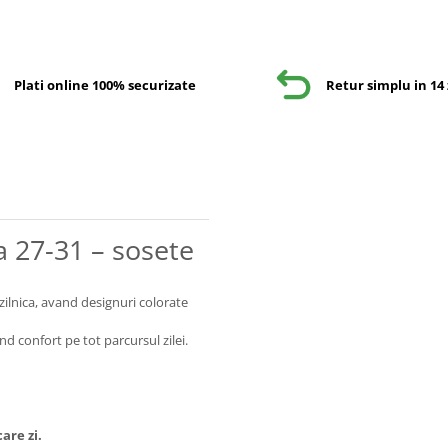
Plati online 100% securizate
Retur simplu in 14 
 27-31 – sosete
zilnica, avand designuri colorate
nd confort pe tot parcursul zilei.
are zi.