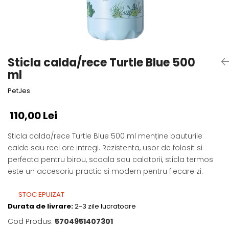
Fotografii alb negru
Glitter Eyes
Creioane
Fairytales
Wild Hangers
Caiete 3D
Cute Hangers
Magneti 3D
Teasing Monkey
Sticla calda/rece Turtle Blue 500
Brelocuri 3D
ColourZoo
ml
Baby Products
PetJes
PocketPals
Slapbracelet
110,00 Lei
Girly
Sticla calda/rece Turtle Blue 500 ml menține bauturile
Lovely Hearts
calde sau reci ore intregi. Rezistenta, usor de folosit si
Keychains
perfecta pentru birou, scoala sau calatorii, sticla termos
Glitter Keychains
este un accesoriu practic si modern pentru fiecare zi.
3d Puzzles
Glow Puzzles
STOC EPUIZAT
Action Cars
Durata de livrare:
2-3 zile lucratoare
Animals in Tubes
Cod Produs:
5704951407301