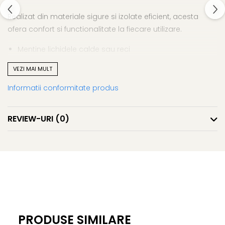
Realizat din materiale sigure si izolate eficient, acesta
ofera confort si functionalitate la fiecare utilizare.
Mentine lichidele calde sau reci
Material sigur si rezistent
VEZI MAI MULT
Design compact si usor de transportat
Ideal pentru deplasari si activitati zilnice
Informatii conformitate produs
Recipient termic – bautura perfecta, la temperatura
perfecta.
REVIEW-URI
(0)
PRODUSE SIMILARE