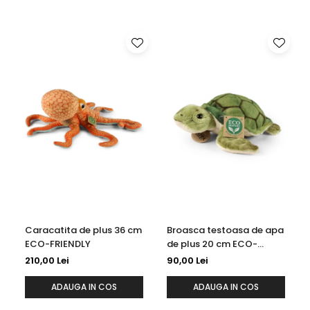
Caracatita de plus 36 cm
Broasca testoasa de apa
ECO-FRIENDLY
de plus 20 cm ECO-
FRIENDLY
210,00 Lei
90,00 Lei
ADAUGA IN COS
ADAUGA IN COS