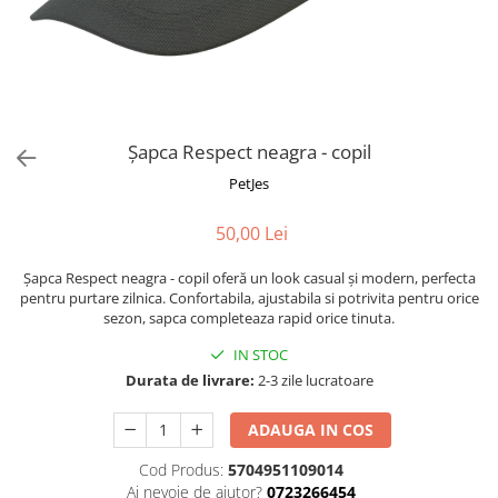
Fotografii alb negru
Glitter Eyes
Creioane
Fairytales
Wild Hangers
Caiete 3D
Cute Hangers
Magneti 3D
Teasing Monkey
Brelocuri 3D
Șapca Respect neagra - copil
ColourZoo
Baby Products
PetJes
PocketPals
50,00 Lei
Slapbracelet
Girly
Șapca Respect neagra - copil oferă un look casual și modern, perfecta
Lovely Hearts
pentru purtare zilnica. Confortabila, ajustabila si potrivita pentru orice
sezon, sapca completeaza rapid orice tinuta.
Keychains
Glitter Keychains
IN STOC
Durata de livrare:
2-3 zile lucratoare
3d Puzzles
Glow Puzzles
ADAUGA IN COS
Action Cars
Cod Produs:
5704951109014
Animals in Tubes
Ai nevoie de ajutor?
0723266454