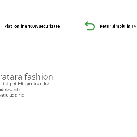
Plati online 100% securizate
Retur simplu in 14 
ratara fashion
rtat, potrivita pentru orice
adolescenti.
ntru uz zilnic.