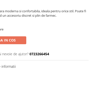
a moderna si confortabila, ideala pentru orice stil. Poate fi
nd un accesoriu discret si plin de farmec.
are
A IN COS
Ai nevoie de ajutor?
0723266454
informatii