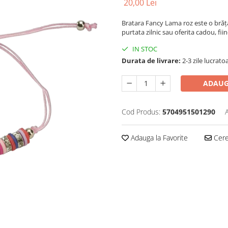
20,00 Lei
Bratara Fancy Lama roz este o brățar
purtata zilnic sau oferita cadou, fii
IN STOC
Durata de livrare:
2-3 zile lucrato
ADAUG
Cod Produs:
5704951501290
Adauga la Favorite
Cere 