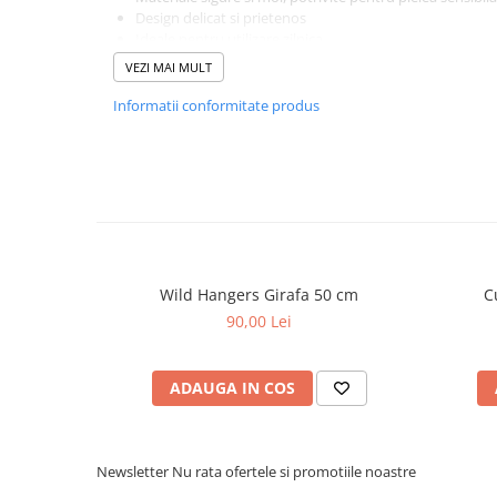
Design delicat si prietenos
Ideale pentru utilizare zilnica
Cadou perfect pentru bebelusi si parinti
VEZI MAI MULT
Colectia Baby Products PetJes combina functionalitatea cu
concepute pentru confortul si fericirea celor mici.
Informatii conformitate produs
Baby Products PetJes – grija si confort pentru fieca
Wild Hangers Girafa 50 cm
C
90,00 Lei
ADAUGA IN COS
Newsletter
Nu rata ofertele si promotiile noastre