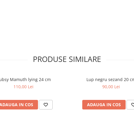
 delicatetea, oferind produse
re moment.
PRODUSE SIMILARE
ubsy Mamuth lying 24 cm
Lup negru sezand 20 c
110,00 Lei
90,00 Lei
ADAUGA IN COS
ADAUGA IN COS