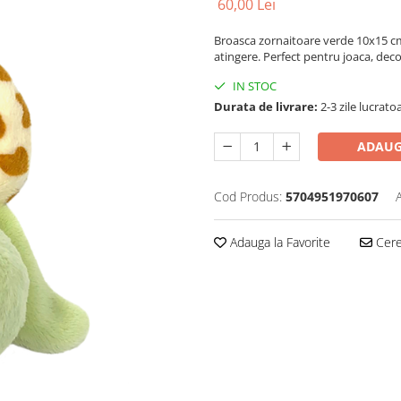
60,00 Lei
Broasca zornaitoare verde 10x15 cm–
atingere. Perfect pentru joaca, dec
IN STOC
Durata de livrare:
2-3 zile lucrato
ADAUG
Cod Produs:
5704951970607
Adauga la Favorite
Cere 