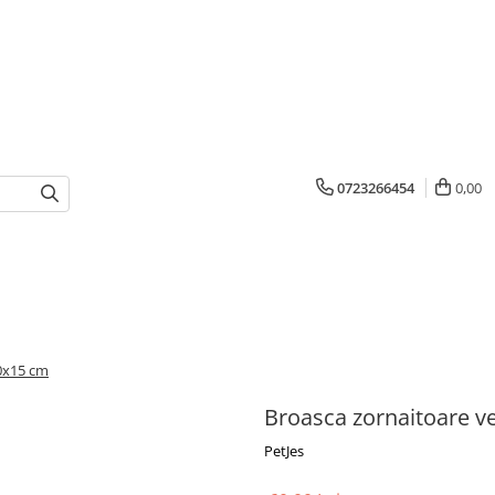
0723266454
0,00
0x15 cm
Broasca zornaitoare v
PetJes