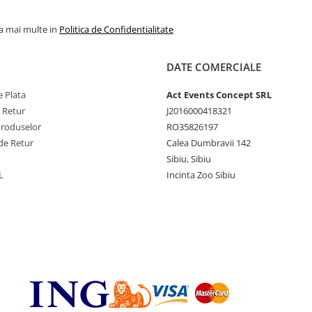
la mai multe in
Politica de Confidentialitate
DATE COMERCIALE
 Plata
Act Events Concept SRL
e Retur
J2016000418321
Produselor
RO35826197
de Retur
Calea Dumbravii 142
Sibiu, Sibiu
L
Incinta Zoo Sibiu