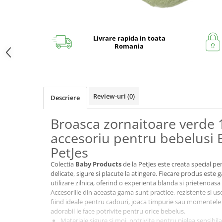
Livrare rapida in toata
Romania
Review-uri
(0)
Descriere
Broasca zornaitoare verde
accesoriu pentru bebelusi 
PetJes
Colectia
Baby Products
de la PetJes este creata special pe
delicate, sigure si placute la atingere. Fiecare produs este g
utilizare zilnica, oferind o experienta blanda si prietenoas
Accesoriile din aceasta gama sunt practice, rezistente si usor
fiind ideale pentru cadouri, joaca timpurie sau momentele 
adorabil le face potrivite pentru orice bebelus.
Materiale sigure si moi, potrivite pentru pielea sensibila