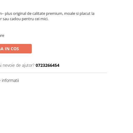
 plus original de calitate premium, moale si placut la
or sau cadou pentru cei mici.
are
A IN COS
Ai nevoie de ajutor?
0723266454
informatii