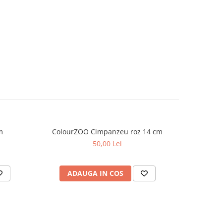
m
ColourZOO Cimpanzeu roz 14 cm
Colou
50,00 Lei
ADAUGA IN COS
AD