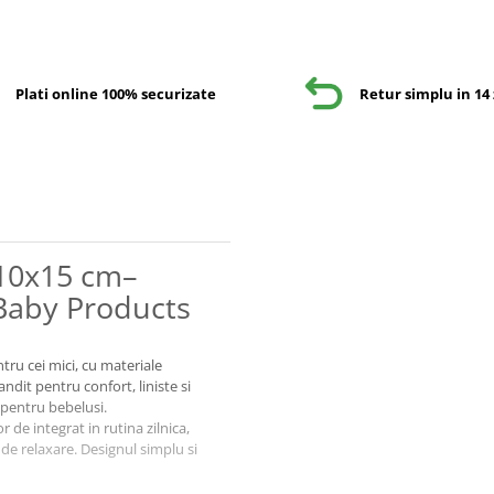
Plati online 100% securizate
Retur simplu in 14 
 10x15 cm–
Baby Products
ntru cei mici, cu materiale
andit pentru confort, liniste si
a pentru bebelusi.
 de integrat in rutina zilnica,
de relaxare. Designul simplu si