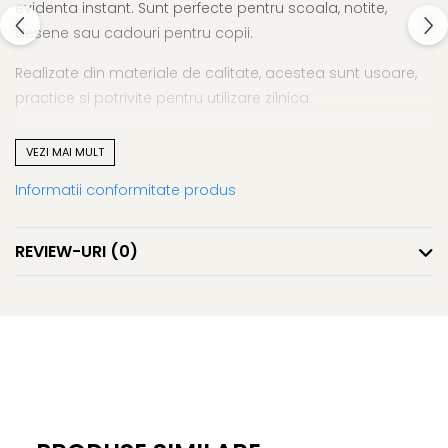
evidenta instant. Sunt perfecte pentru scoala, notite,
desene sau cadouri pentru copii.
Realizate din materiale de calitate, acestea sunt usoare,
practice si potrivite pentru utilizare zilnica.
Coperta cu efect 3D
VEZI MAI MULT
Design atractiv pentru copii
Hartie de calitate
Informatii conformitate produs
Ideal pentru scoala si timp liber
Carnetel 3D – creativitate care prinde contur.
REVIEW-URI
(0)