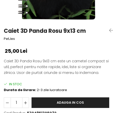
Fotografii alb negru
Glitter Eyes
Creioane
Fairytales
Wild Hangers
Caiete 3D
Cute Hangers
Magneti 3D
Teasing Monkey
Caiet 3D Panda Rosu 9x13 cm
Brelocuri 3D
ColourZoo
PetJes
Baby Products
PocketPals
25,00 Lei
Slapbracelet
Girly
Caiet 3D Panda Rosu 9x13 cm este un carnetel compact si
util, perfect pentru notite rapide, idei, liste si organizare
Lovely Hearts
zilnica. Usor de purtat oriunde si mereu la indemana.
Keychains
Glitter Keychains
IN STOC
3d Puzzles
Durata de livrare:
2-3 zile lucratoare
Glow Puzzles
Action Cars
ADAUGA IN COS
Animals in Tubes