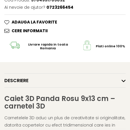
Cod Produs:
5704951705032
Ai nevoie de ajutor?
0723266454
ADAUGA LA FAVORITE
CERE INFORMATII
Livrare rapida in toata
Plati online 100% s
Romania
DESCRIERE
Caiet 3D Panda Rosu 9x13 cm –
carnetel 3D
Carnetelele 3D aduc un plus de creativitate si originalitate,
datorita copertelor cu efect tridimensional care ies in