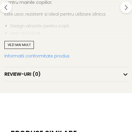
pentru mainile copiilor.
Este usor, rezistent si ideal pentru utilizare zilnica.
Design atractiv pentru copii
Usor de folosit
Rezistent si practic
VEZI MAI MULT
Perfect pentru scoala si desen
Creion pentru copii – creativitate si culoare la fiecare
Informatii conformitate produs
utilizare.
REVIEW-URI
(0)