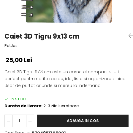
Fotografii alb negru
Glitter Eyes
Creioane
Fairytales
Wild Hangers
Caiete 3D
Cute Hangers
Magneti 3D
Teasing Monkey
Caiet 3D Tigru 9x13 cm
Brelocuri 3D
ColourZoo
PetJes
Baby Products
PocketPals
25,00 Lei
Slapbracelet
Girly
Caiet 3D Tigru 9x13 cm este un carnetel compact si util,
perfect pentru notite rapide, idei, liste si organizare zilnica.
Lovely Hearts
Usor de purtat oriunde si mereu la indemana.
Keychains
Glitter Keychains
IN STOC
3d Puzzles
Durata de livrare:
2-3 zile lucratoare
Glow Puzzles
Action Cars
ADAUGA IN COS
Animals in Tubes