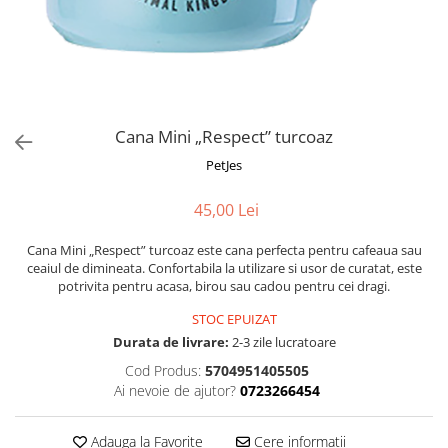
Fotografii alb negru
Glitter Eyes
Creioane
Fairytales
Wild Hangers
Caiete 3D
Cute Hangers
Magneti 3D
Teasing Monkey
Brelocuri 3D
Cana Mini „Respect” turcoaz
ColourZoo
Baby Products
PetJes
PocketPals
45,00 Lei
Slapbracelet
Girly
Cana Mini „Respect” turcoaz este cana perfecta pentru cafeaua sau
Lovely Hearts
ceaiul de dimineata. Confortabila la utilizare si usor de curatat, este
potrivita pentru acasa, birou sau cadou pentru cei dragi.
Keychains
Glitter Keychains
STOC EPUIZAT
Durata de livrare:
2-3 zile lucratoare
3d Puzzles
Cod Produs:
5704951405505
Glow Puzzles
Ai nevoie de ajutor?
0723266454
Action Cars
Animals in Tubes
Adauga la Favorite
Cere informatii