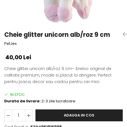
Fotografii alb negru
Glitter Eyes
Creioane
Fairytales
Wild Hangers
Caiete 3D
Cute Hangers
Magneti 3D
Teasing Monkey
Cheie glitter unicorn alb/roz 9 cm
Brelocuri 3D
ColourZoo
PetJes
Baby Products
PocketPals
40,00 Lei
Slapbracelet
Girly
Cheie glitter unicorn alb/roz 9 cm– breloc original de
calitate premium, moale si placut la atingere. Perfect
Lovely Hearts
pentru joaca, decor sau cadou pentru cei mici.
Keychains
Glitter Keychains
IN STOC
3d Puzzles
Durata de livrare:
2-3 zile lucratoare
Glow Puzzles
Action Cars
ADAUGA IN COS
Animals in Tubes