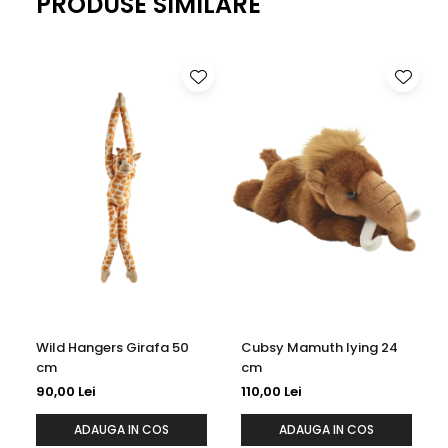
PRODUSE SIMILARE
la fiecare pas.
Wild Hangers Girafa 50
Cubsy Mamuth lying 24
cm
cm
90,00 Lei
110,00 Lei
ADAUGA IN COS
ADAUGA IN COS