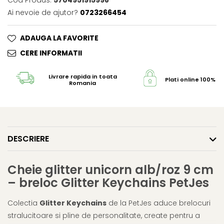
Cod Produs:
5704951915998
Ai nevoie de ajutor?
0723266454
ADAUGA LA FAVORITE
CERE INFORMATII
Livrare rapida in toata
Plati online 100% s
Romania
DESCRIERE
Cheie glitter unicorn alb/roz 9 cm
– breloc Glitter Keychains PetJes
Colectia
Glitter Keychains
de la PetJes aduce brelocuri
stralucitoare si pline de personalitate, create pentru a