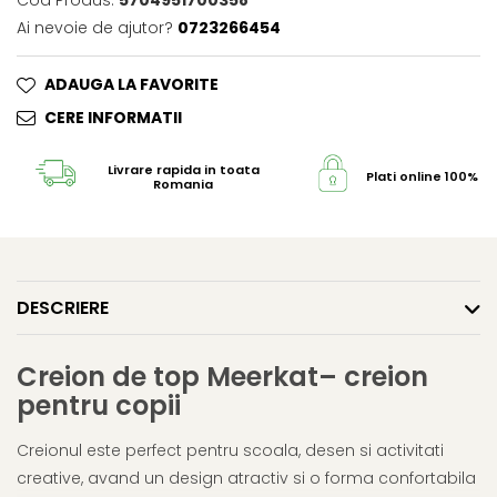
Cod Produs:
5704951700358
Ai nevoie de ajutor?
0723266454
ADAUGA LA FAVORITE
CERE INFORMATII
Livrare rapida in toata
Plati online 100% s
Romania
DESCRIERE
Creion de top Meerkat– creion
pentru copii
Creionul este perfect pentru scoala, desen si activitati
creative, avand un design atractiv si o forma confortabila