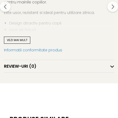
pentru mainile copiilor.
Este usor, rezistent si ideal pentru utilizare zilnica.
Design atractiv pentru copii
Usor de folosit
Rezistent si practic
VEZI MAI MULT
Perfect pentru scoala si desen
Creion pentru copii – creativitate si culoare la fiecare
Informatii conformitate produs
utilizare.
REVIEW-URI
(0)