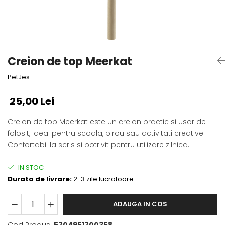
Fotografii alb negru
Glitter Eyes
Creioane
Fairytales
Wild Hangers
Caiete 3D
Cute Hangers
Magneti 3D
Teasing Monkey
Creion de top Meerkat
Brelocuri 3D
ColourZoo
PetJes
Baby Products
PocketPals
25,00 Lei
Slapbracelet
Girly
Creion de top Meerkat este un creion practic si usor de
folosit, ideal pentru scoala, birou sau activitati creative.
Lovely Hearts
Confortabil la scris si potrivit pentru utilizare zilnica.
Keychains
Glitter Keychains
IN STOC
3d Puzzles
Durata de livrare:
2-3 zile lucratoare
Glow Puzzles
Action Cars
ADAUGA IN COS
Animals in Tubes