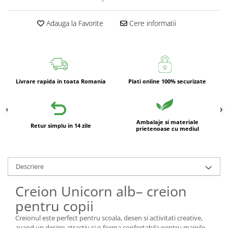
Adauga la Favorite
Cere informatii
Livrare rapida in toata Romania
Plati online 100% securizate
Ambalaje si materiale
Retur simplu in 14 zile
prietenoase cu mediul
Descriere
Creion Unicorn alb– creion
pentru copii
Creionul este perfect pentru scoala, desen si activitati creative,
avand un design atractiv si o forma confortabila pentru mainile