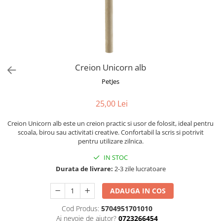
Fotografii alb negru
Glitter Eyes
Creioane
Fairytales
Wild Hangers
Caiete 3D
Cute Hangers
Magneti 3D
Teasing Monkey
Brelocuri 3D
Creion Unicorn alb
ColourZoo
Baby Products
PetJes
PocketPals
25,00 Lei
Slapbracelet
Girly
Creion Unicorn alb este un creion practic si usor de folosit, ideal pentru
Lovely Hearts
scoala, birou sau activitati creative. Confortabil la scris si potrivit
pentru utilizare zilnica.
Keychains
Glitter Keychains
IN STOC
Durata de livrare:
2-3 zile lucratoare
3d Puzzles
Glow Puzzles
ADAUGA IN COS
Action Cars
Cod Produs:
5704951701010
Animals in Tubes
Ai nevoie de ajutor?
0723266454