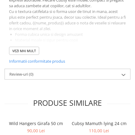
expresii adorabile. Fiecare Cubsy este moale, compact si pregatit
sa aduca zambete atat copiilor, cat si adultilor.
Cu o textura catifelata si o forma usor de tinut in mana, acest
plus este perfect pentru joaca, decor sau colectie. Ideal pentru a fi
oferit cadou, {{nume_produs}} aduce o nota de veselie si relaxare
in orice moment al zilei.
Forma cubica unica si design amuzant
Material moale si sigur pentru copii
Dimensiune perfecta pentru tinut in mana sau decor
VEZI MAI MULT
Cadou original pentru copii si iubitorii de plusuri
Colectia Cubsy PetJes transforma simpla jucarie de plus intr-un
Informatii conformitate produs
obiect de confort si buna dispozitie. Adauga si tu un Cubsy in
colectia ta si bucura-te de fiecare imbratisare pufoasa!
Review-uri
(0)
Jucarie de plus Cubsy PetJes moale, simpatica si mereu
pregatita de zambete.
PRODUSE SIMILARE
Wild Hangers Girafa 50 cm
Cubsy Mamuth lying 24 cm
90,00 Lei
110,00 Lei