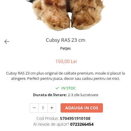
Fotografii alb negru
Glitter Eyes
Creioane
Fairytales
Wild Hangers
Caiete 3D
Cute Hangers
Magneti 3D
Teasing Monkey
Brelocuri 3D
Cubsy RAS 23 cm
ColourZoo
Baby Products
PetJes
PocketPals
150,00 Lei
Slapbracelet
Girly
Cubsy RAS 23 cm plus original de calitate premium, moale si placut la
Lovely Hearts
atingere. Perfect pentru joaca, decor sau cadou pentru cei mici.
Keychains
IN STOC
Glitter Keychains
Durata de livrare:
2-3 zile lucratoare
3d Puzzles
ADAUGA IN COS
Glow Puzzles
Action Cars
Cod Produs:
5704951910108
Animals in Tubes
Ai nevoie de ajutor?
0723266454