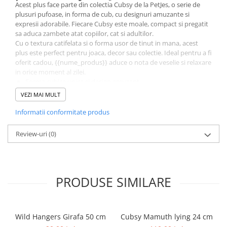
Acest plus face parte din colectia Cubsy de la PetJes, o serie de
plusuri pufoase, in forma de cub, cu designuri amuzante si
expresii adorabile. Fiecare Cubsy este moale, compact si pregatit
sa aduca zambete atat copiilor, cat si adultilor.
Cu o textura catifelata si o forma usor de tinut in mana, acest
plus este perfect pentru joaca, decor sau colectie. Ideal pentru a fi
oferit cadou, {{nume_produs}} aduce o nota de veselie si relaxare
in orice moment al zilei.
Forma cubica unica si design amuzant
Material moale si sigur pentru copii
VEZI MAI MULT
Dimensiune perfecta pentru tinut in mana sau decor
Cadou original pentru copii si iubitorii de plusuri
Informatii conformitate produs
Colectia Cubsy PetJes transforma simpla jucarie de plus intr-un
obiect de confort si buna dispozitie. Adauga si tu un Cubsy in
Review-uri
(0)
colectia ta si bucura-te de fiecare imbratisare pufoasa!
Jucarie de plus Cubsy PetJes moale, simpatica si mereu
pregatita de zambete.
PRODUSE SIMILARE
Wild Hangers Girafa 50 cm
Cubsy Mamuth lying 24 cm