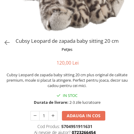
Fotografii alb negru
Glitter Eyes
Creioane
Fairytales
Wild Hangers
Caiete 3D
Cute Hangers
Magneti 3D
Teasing Monkey
Brelocuri 3D
Cubsy Leopard de zapada baby sitting 20 cm
ColourZoo
Baby Products
PetJes
PocketPals
120,00 Lei
Slapbracelet
Girly
Cubsy Leopard de zapada baby sitting 20 cm plus original de calitate
Lovely Hearts
premium, moale si placut la atingere. Perfect pentru joaca, decor sau
cadou pentru cei mici.
Keychains
Glitter Keychains
IN STOC
Durata de livrare:
2-3 zile lucratoare
3d Puzzles
Glow Puzzles
ADAUGA IN COS
Action Cars
Cod Produs:
5704951911631
Animals in Tubes
Ai nevoie de ajutor?
0723266454