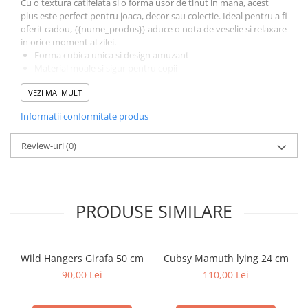
Cu o textura catifelata si o forma usor de tinut in mana, acest
plus este perfect pentru joaca, decor sau colectie. Ideal pentru a fi
oferit cadou, {{nume_produs}} aduce o nota de veselie si relaxare
in orice moment al zilei.
Forma cubica unica si design amuzant
Material moale si sigur pentru copii
Dimensiune perfecta pentru tinut in mana sau decor
VEZI MAI MULT
Cadou original pentru copii si iubitorii de plusuri
Colectia Cubsy PetJes transforma simpla jucarie de plus intr-un
Informatii conformitate produs
obiect de confort si buna dispozitie. Adauga si tu un Cubsy in
colectia ta si bucura-te de fiecare imbratisare pufoasa!
Review-uri
(0)
Jucarie de plus Cubsy PetJes moale, simpatica si mereu
pregatita de zambete.
PRODUSE SIMILARE
Wild Hangers Girafa 50 cm
Cubsy Mamuth lying 24 cm
90,00 Lei
110,00 Lei