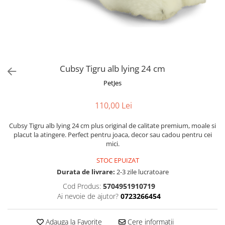
Fotografii alb negru
Glitter Eyes
Creioane
Fairytales
Wild Hangers
Caiete 3D
Cute Hangers
Magneti 3D
Teasing Monkey
Brelocuri 3D
Cubsy Tigru alb lying 24 cm
ColourZoo
Baby Products
PetJes
PocketPals
110,00 Lei
Slapbracelet
Girly
Cubsy Tigru alb lying 24 cm plus original de calitate premium, moale si
Lovely Hearts
placut la atingere. Perfect pentru joaca, decor sau cadou pentru cei
mici.
Keychains
Glitter Keychains
STOC EPUIZAT
Durata de livrare:
2-3 zile lucratoare
3d Puzzles
Cod Produs:
5704951910719
Glow Puzzles
Ai nevoie de ajutor?
0723266454
Action Cars
Animals in Tubes
Adauga la Favorite
Cere informatii