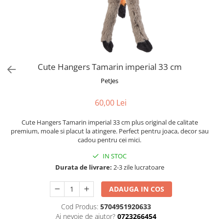
Fotografii alb negru
Glitter Eyes
Creioane
Fairytales
Wild Hangers
Caiete 3D
Cute Hangers
Magneti 3D
Teasing Monkey
Brelocuri 3D
Cute Hangers Tamarin imperial 33 cm
ColourZoo
Baby Products
PetJes
PocketPals
60,00 Lei
Slapbracelet
Girly
Cute Hangers Tamarin imperial 33 cm plus original de calitate
Lovely Hearts
premium, moale si placut la atingere. Perfect pentru joaca, decor sau
cadou pentru cei mici.
Keychains
Glitter Keychains
IN STOC
Durata de livrare:
2-3 zile lucratoare
3d Puzzles
Glow Puzzles
ADAUGA IN COS
Action Cars
Cod Produs:
5704951920633
Animals in Tubes
Ai nevoie de ajutor?
0723266454