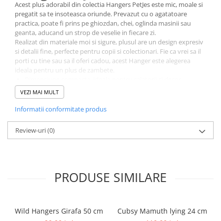
Acest plus adorabil din colectia Hangers PetJes este mic, moale si
pregatit sa te insoteasca oriunde. Prevazut cu o agatatoare
practica, poate fi prins pe ghiozdan, chei, oglinda masinii sau
geanta, aducand un strop de veselie in fiecare zi.
Realizat din materiale moi si sigure, plusul are un design expresiv
si detalii fine, perfecte pentru copii si colectionari. Fie ca vrei sa il
porti cu tine sau sa il oferi cadou, acest Hanger este alegerea
ideala pentru un plus de zambete.
Dimensiune compacta, ideala pentru calatorii si decor
Material moale si placut la atingere
VEZI MAI MULT
Agatatoare rezistenta , perfecta pentru ghiozdane sau chei
Cadou simpatic si original pentru copii sau prieteni
Informatii conformitate produs
Jucariile de plus Hangers PetJes aduc bucurie si personalitate,
indiferent unde le porti.
Review-uri
(0)
PRODUSE SIMILARE
Wild Hangers Girafa 50 cm
Cubsy Mamuth lying 24 cm