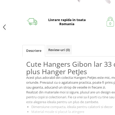
Livrare rapida in toata
Romania
Review-uri
(0)
Descriere
Cute Hangers Gibon lar 33 
plus Hanger PetJes
Acest plus adorabil din colectia Hangers PetJes este mic, mo
oriunde. Prevazut cu o agatatoare practica, poate fi prins 
sau geanta, aducand un strop de veselie in fiecare zi.
Realizat din materiale moi si sigure, plusul are un design exp
pentru copii si colectionari. Fie ca vrei sa il porti cu tine sa
este alegerea ideala pentru un plus de zambete.
Dimensiune compacta, ideala pentru calatorii si decor
Material moale si placut la atingere