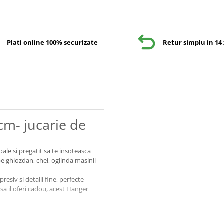
Plati online 100% securizate
Retur simplu in 14 
cm- jucarie de
ale si pregatit sa te insoteasca
pe ghiozdan, chei, oglinda masinii
resiv si detalii fine, perfecte
u sa il oferi cadou, acest Hanger