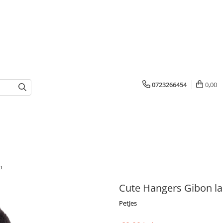
0723266454
0,00
m
Cute Hangers Gibon la
PetJes