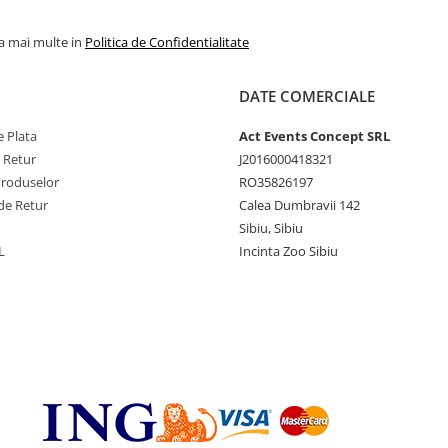
la mai multe in
Politica de Confidentialitate
DATE COMERCIALE
 Plata
Act Events Concept SRL
e Retur
J2016000418321
Produselor
RO35826197
de Retur
Calea Dumbravii 142
Sibiu, Sibiu
L
Incinta Zoo Sibiu