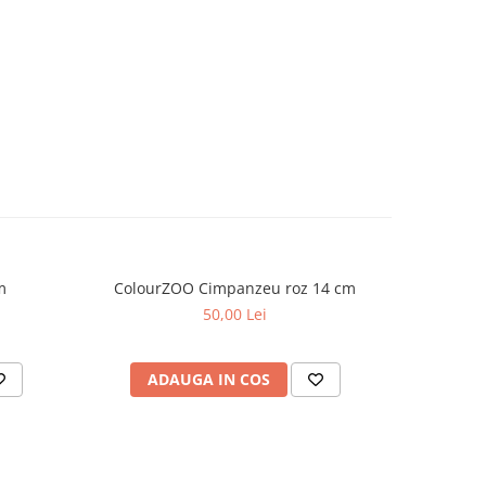
m
ColourZOO Cimpanzeu roz 14 cm
Colou
50,00 Lei
ADAUGA IN COS
AD