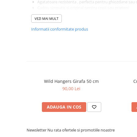
Agatatoare rezistenta , perfecta pentru ghiozdane sau 
Cadou simpatic si original pentru copii sau prieteni
Jucariile de plus Hangers PetJes aduc bucurie si personalitat
VEZI MAI MULT
Informatii conformitate produs
Wild Hangers Girafa 50 cm
C
90,00 Lei
ADAUGA IN COS
Newsletter
Nu rata ofertele si promotiile noastre