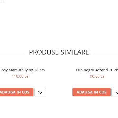
chei
e, indiferent unde le porti.
PRODUSE SIMILARE
ubsy Mamuth lying 24 cm
Lup negru sezand 20 c
110,00 Lei
90,00 Lei
ADAUGA IN COS
ADAUGA IN COS