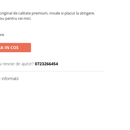
riginal de calitate premium, moale si placut la atingere.
ou pentru cei mici.
are
A IN COS
Ai nevoie de ajutor?
0723266454
informatii