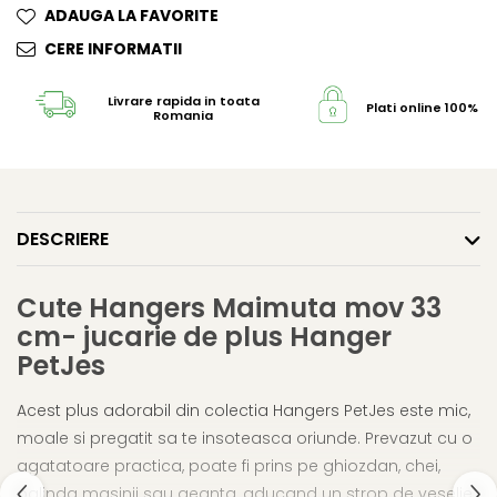
ADAUGA LA FAVORITE
CERE INFORMATII
Livrare rapida in toata
Plati online 100% s
Romania
DESCRIERE
Cute Hangers Maimuta mov 33
cm- jucarie de plus Hanger
PetJes
Acest plus adorabil din colectia Hangers PetJes este mic,
moale si pregatit sa te insoteasca oriunde. Prevazut cu o
agatatoare practica, poate fi prins pe ghiozdan, chei,
oglinda masinii sau geanta, aducand un strop de veselie