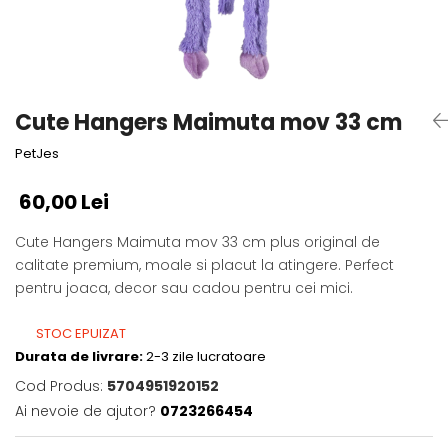
Fotografii alb negru
Glitter Eyes
Creioane
Fairytales
Wild Hangers
Caiete 3D
Cute Hangers
Magneti 3D
Teasing Monkey
Cute Hangers Maimuta mov 33 cm
Brelocuri 3D
ColourZoo
PetJes
Baby Products
PocketPals
60,00 Lei
Slapbracelet
Girly
Cute Hangers Maimuta mov 33 cm plus original de
calitate premium, moale si placut la atingere. Perfect
Lovely Hearts
pentru joaca, decor sau cadou pentru cei mici.
Keychains
Glitter Keychains
STOC EPUIZAT
3d Puzzles
Durata de livrare:
2-3 zile lucratoare
Glow Puzzles
Cod Produs:
5704951920152
Action Cars
Ai nevoie de ajutor?
0723266454
Animals in Tubes