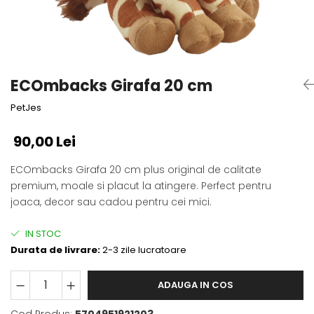
Fotografii alb negru
Glitter Eyes
Creioane
Fairytales
Wild Hangers
Caiete 3D
Cute Hangers
Magneti 3D
Teasing Monkey
ECOmbacks Girafa 20 cm
Brelocuri 3D
ColourZoo
PetJes
Baby Products
PocketPals
90,00 Lei
Slapbracelet
Girly
ECOmbacks Girafa 20 cm plus original de calitate
premium, moale si placut la atingere. Perfect pentru
Lovely Hearts
joaca, decor sau cadou pentru cei mici.
Keychains
Glitter Keychains
IN STOC
3d Puzzles
Durata de livrare:
2-3 zile lucratoare
Glow Puzzles
Action Cars
ADAUGA IN COS
Animals in Tubes