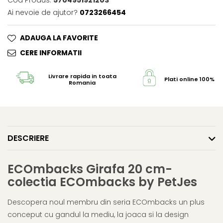
Cod Produs:
5704951921203
Ai nevoie de ajutor?
0723266454
ADAUGA LA FAVORITE
CERE INFORMATII
Livrare rapida in toata
Plati online 100% s
Romania
DESCRIERE
ECOmbacks Girafa 20 cm-
colectia ECOmbacks by PetJes
Descopera noul membru din seria ECOmbacks un plus
conceput cu gandul la mediu, la joaca si la design