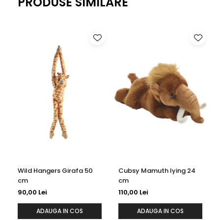
PRODUSE SIMILARE
o jucarie de plus ; vrei o alegere constienta, eleganta si
plina de personalitate.
Plus cu stil si grija pentru natură.
Wild Hangers Girafa 50
Cubsy Mamuth lying 24
cm
cm
90,00 Lei
110,00 Lei
ADAUGA IN COS
ADAUGA IN COS