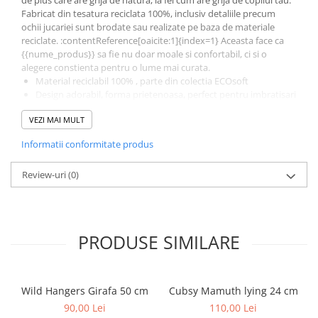
de plus care are grija de natura, la fel cum are grija de copilul tau.
Fabricat din tesatura reciclata 100%, inclusiv detaliile precum
ochii jucariei sunt brodate sau realizate pe baza de materiale
reciclate. :contentReference[oaicite:1]{index=1} Aceasta face ca
{{nume_produs}} sa fie nu doar moale si confortabil, ci si o
alegere constienta pentru o lume mai curata.
Material reciclabil 100% , parte din colectia ECOsoft
Design adorabil, forma prietenoasa, perfect pentru imbratisari
si joaca
VEZI MAI MULT
Recomandat pentru copii care iubesc animalele si pentru
parinti care apreciaza sustenabilitatea
Informatii conformitate produs
Cadou ideal pentru zile de nastere, sarbatori sau surprize
Alege-l daca vrei o jucarie de plus moderna, blanda, moale, si in
Review-uri
(0)
acelasi timp o alegere prietenoasa cu mediul.
Jucarie de plus ECOsoft, pregatita pentru imbratisari si grija
fata de natura.
PRODUSE SIMILARE
Wild Hangers Girafa 50 cm
Cubsy Mamuth lying 24 cm
90,00 Lei
110,00 Lei