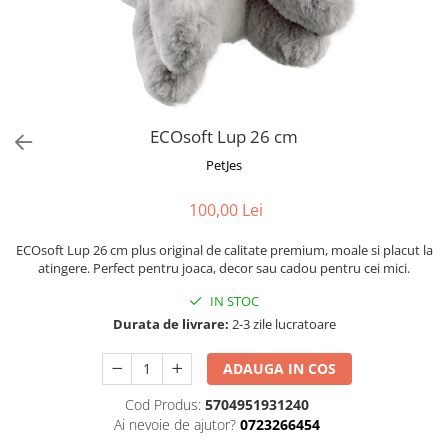
Fotografii alb negru
Glitter Eyes
Creioane
Fairytales
Wild Hangers
Caiete 3D
Cute Hangers
Magneti 3D
Teasing Monkey
Brelocuri 3D
ECOsoft Lup 26 cm
ColourZoo
Baby Products
PetJes
PocketPals
100,00 Lei
Slapbracelet
Girly
ECOsoft Lup 26 cm plus original de calitate premium, moale si placut la
Lovely Hearts
atingere. Perfect pentru joaca, decor sau cadou pentru cei mici.
Keychains
IN STOC
Glitter Keychains
Durata de livrare:
2-3 zile lucratoare
3d Puzzles
ADAUGA IN COS
Glow Puzzles
Action Cars
Cod Produs:
5704951931240
Animals in Tubes
Ai nevoie de ajutor?
0723266454