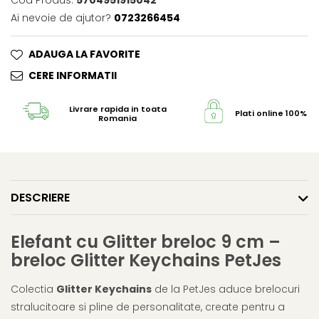
Cod Produs:
5704951915042
Ai nevoie de ajutor?
0723266454
ADAUGA LA FAVORITE
CERE INFORMATII
Livrare rapida in toata
Plati online 100% s
Romania
DESCRIERE
Elefant cu Glitter breloc 9 cm –
breloc Glitter Keychains PetJes
Colectia
Glitter Keychains
de la PetJes aduce brelocuri
stralucitoare si pline de personalitate, create pentru a