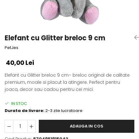
Fotografii alb negru
Glitter Eyes
Creioane
Fairytales
Wild Hangers
Caiete 3D
Cute Hangers
Magneti 3D
Teasing Monkey
Elefant cu Glitter breloc 9 cm
Brelocuri 3D
ColourZoo
PetJes
Baby Products
PocketPals
40,00 Lei
Slapbracelet
Girly
Elefant cu Glitter breloc 9 cm– breloc original de calitate
premium, moale si placut la atingere. Perfect pentru
Lovely Hearts
joaca, decor sau cadou pentru cei mici.
Keychains
Glitter Keychains
IN STOC
3d Puzzles
Durata de livrare:
2-3 zile lucratoare
Glow Puzzles
Action Cars
ADAUGA IN COS
Animals in Tubes