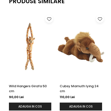
PRODUSE SIMILARE
la fiecare pas.
Wild Hangers Girafa 50
Cubsy Mamuth lying 24
cm
cm
90,00 Lei
110,00 Lei
ADAUGA IN COS
ADAUGA IN COS