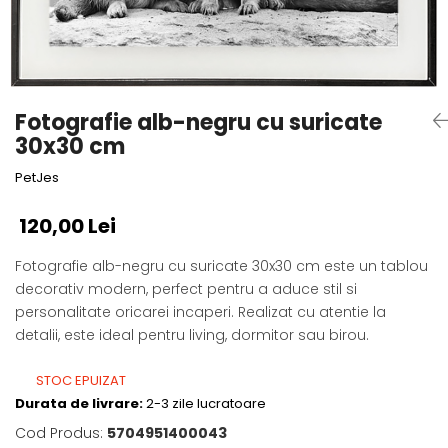
Fotografii alb negru
Glitter Eyes
Creioane
Fairytales
Wild Hangers
Caiete 3D
Cute Hangers
Magneti 3D
Teasing Monkey
Fotografie alb-negru cu suricate
Brelocuri 3D
ColourZoo
30x30 cm
Baby Products
PetJes
PocketPals
Slapbracelet
120,00 Lei
Girly
Fotografie alb-negru cu suricate 30x30 cm este un tablou
Lovely Hearts
decorativ modern, perfect pentru a aduce stil si
Keychains
personalitate oricarei incaperi. Realizat cu atentie la
Glitter Keychains
detalii, este ideal pentru living, dormitor sau birou.
3d Puzzles
Glow Puzzles
STOC EPUIZAT
Action Cars
Durata de livrare:
2-3 zile lucratoare
Animals in Tubes
Cod Produs:
5704951400043