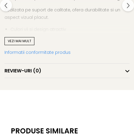
Realizata pe suport de calitate, ofera durabilitate si un
aspect vizual placut.
Culori vii si design atractiv
Calitate ridicata a printului
VEZI MAI MULT
Ideala pentru decor
Perfecta pentru cadouri
Informatii conformitate produs
Ilustratie decorativa – stil si exprimare prin culoare.
REVIEW-URI
(0)
PRODUSE SIMILARE