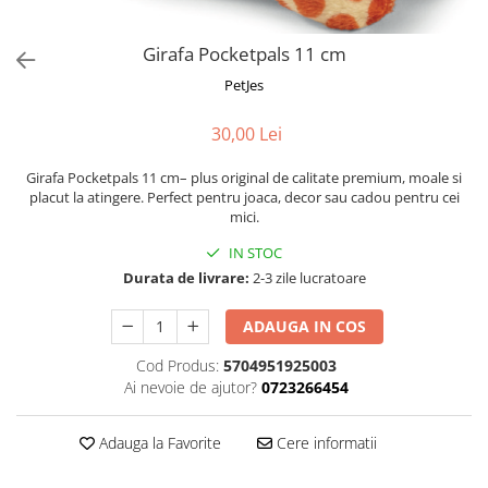
Fotografii alb negru
Glitter Eyes
Creioane
Fairytales
Girafa Pocketpals 11 cm
Wild Hangers
Caiete 3D
PetJes
Cute Hangers
Magneti 3D
Teasing Monkey
30,00 Lei
Brelocuri 3D
ColourZoo
Baby Products
Girafa Pocketpals 11 cm– plus original de calitate premium, moale si
placut la atingere. Perfect pentru joaca, decor sau cadou pentru cei
PocketPals
mici.
Slapbracelet
IN STOC
Girly
Durata de livrare:
2-3 zile lucratoare
Lovely Hearts
Keychains
ADAUGA IN COS
Glitter Keychains
Cod Produs:
5704951925003
3d Puzzles
Ai nevoie de ajutor?
0723266454
Glow Puzzles
Action Cars
Adauga la Favorite
Cere informatii
Animals in Tubes