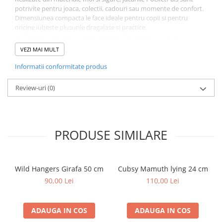
potrivite pentru joaca, colectii, cadouri sau momente de confort.
Dimensiunea compacta le face ideale pentru copii si pentru
oricine iubeste plusurile dragalase si practice.
Dimensiune mini – potrivit pentru buzunar sau geanta
Material moale si placut la atingere
VEZI MAI MULT
Design adorabil si usor de iubit
Excelent pentru joaca, cadouri si colectii
Informatii conformitate produs
Colectia PocketPals PetJes combina simpatia cu practicitatea,
oferind prieteni mici, perfecti pentru a fi purtati peste tot.
Review-uri
(0)
Jucarie de plus PocketPals PetJes – mic, simpatic si mereu
alaturi de tine.
PRODUSE SIMILARE
Wild Hangers Girafa 50 cm
Cubsy Mamuth lying 24 cm
90,00 Lei
110,00 Lei
ADAUGA IN COS
ADAUGA IN COS