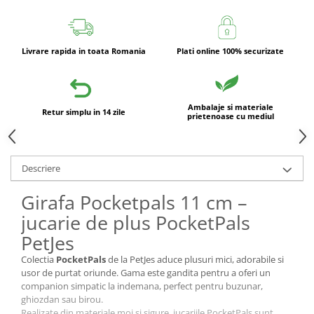
Livrare rapida in toata Romania
Plati online 100% securizate
Ambalaje si materiale
Retur simplu in 14 zile
prietenoase cu mediul
Descriere
Girafa Pocketpals 11 cm –
jucarie de plus PocketPals
PetJes
Colectia
PocketPals
de la PetJes aduce plusuri mici, adorabile si
usor de purtat oriunde. Gama este gandita pentru a oferi un
companion simpatic la indemana, perfect pentru buzunar,
ghiozdan sau birou.
Realizate din materiale moi si sigure, jucariile PocketPals sunt