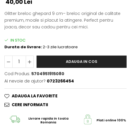
40,00 Lei
Glitter breloc ghepard 9 cm– breloc original de calitate
premium, moale si placut la atingere. Perfect pentru
joaca, decor sau cadou pentru cei mici.
IN STOC
Durata de livrare:
2-3 zile lucratoare
ADAUGA IN COS
Cod Produs:
5704951915080
Ai nevoie de ajutor?
0723266454
ADAUGA LA FAVORITE
CERE INFORMATII
Livrare rapida in toata
Plati online 100% s
Romania