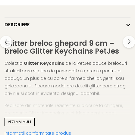
DESCRIERE
Glitter breloc ghepard 9 cm –
breloc Glitter Keychains PetJes
Colectia
Glitter Keychains
de la PetJes aduce brelocuri
stralucitoare si pline de personalitate, create pentru a
adauga un plus de culoare si farmec cheilor, gentii sau
ghiozdanului. Fiecare model are detalii glitter care atrag
privirile si scot in evidenta designul adorabil.
Realizate din materiale rezistente si placute la atingere,
brelocurile Glitter Keychains sunt ideale pentru copii,
adolescenti si iubitorii de accesorii vesele. Sunt practice,
VEZI MAI MULT
usoare si perfecte pentru cadouri mici, colectii sau pentru
Informatii conformitate produs